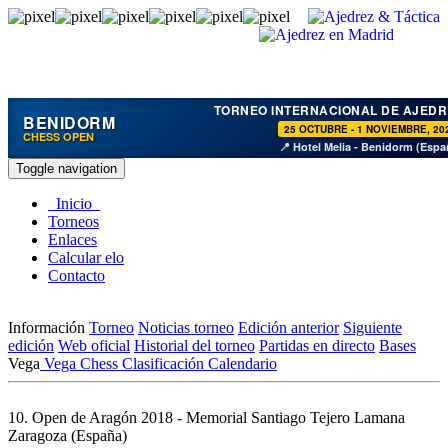
TORNEO INTERNACIONAL DE AJEDR
BENIDORM
25 OCTUBRE - 1 NOVIEMBRE, 20
CHESS OPEN
📍 Hotel Melia - Benidorm (Espa
Toggle navigation
Inicio
Torneos
Enlaces
Calcular elo
Contacto
Información
Torneo
Noticias torneo
Edición anterior
Siguiente
edición
Web oficial
Historial del torneo
Partidas en directo
Bases
Vega
Vega Chess
Clasificación
Calendario
10. Open de Aragón 2018 - Memorial Santiago Tejero Lamana
Zaragoza (España)