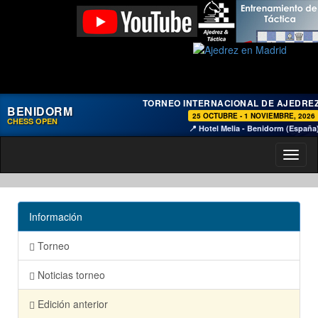
TORNEO INTERNACIONAL DE AJEDRE
BENIDORM
25 OCTUBRE - 1 NOVIEMBRE, 2026
CHESS OPEN
📍 Hotel Melia - Benidorm (España
Toggl
naviga
Información
Torneo
Noticias torneo
Edición anterior