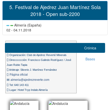
5. Festival de Ajedrez Juan Martínez Sola
2018 - Open sub-2200
Almería (España)
02 - 04.11.2018
Suizo 7 rondas
Crónica
Ritmo de juego 60m. + 30s.
Organización: Club de Ajedrez Reverté Minerals
Bases
Direcccccción: Francisco Galindo Rodríguez / José
Juan Rubio Tapia
Arbitraje: Silverio J. Martínez Fernández
Página oficial
almeria@ajedrezreverte.com
Tel: 640 143 411
Lugar: Hotel Tryp Indalo Almería