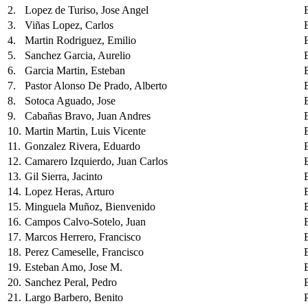
2.
Lopez de Turiso, Jose Angel
3.
Viñas Lopez, Carlos
4.
Martin Rodriguez, Emilio
5.
Sanchez Garcia, Aurelio
6.
Garcia Martin, Esteban
7.
Pastor Alonso De Prado, Alberto
8.
Sotoca Aguado, Jose
9.
Cabañas Bravo, Juan Andres
10.
Martin Martin, Luis Vicente
11.
Gonzalez Rivera, Eduardo
12.
Camarero Izquierdo, Juan Carlos
13.
Gil Sierra, Jacinto
14.
Lopez Heras, Arturo
15.
Minguela Muñoz, Bienvenido
16.
Campos Calvo-Sotelo, Juan
17.
Marcos Herrero, Francisco
18.
Perez Cameselle, Francisco
19.
Esteban Amo, Jose M.
20.
Sanchez Peral, Pedro
21.
Largo Barbero, Benito