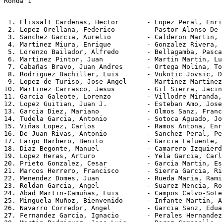
Ronda 1
 1. Elissalt Cardenas, Hector       - Lopez Peral, Enri
 2. Lopez Orellana, Federico        - Pastor Alonso De 
 3. Sanchez Garcia, Aurelio         - Calderon Martin, 
 4. Martinez Miura, Enrique         - Gonzalez Rivera, 
 5. Lorenzo Bailador, Alfredo       - Bellagamba, Pasca
 6. Martinez Pintor, Juan           - Martin Martin, Lu
 7. Cabañas Bravo, Juan Andres      - Ortega Molina, To
 8. Rodriguez Bachiller, Luis       - Vukotic Jovsic, D
 9. Lopez de Turiso, Jose Angel     - Martinez Martinez
10. Martinez Carrasco, Jesus        - Gil Sierra, Jacin
11. Garcia Galeote, Lorenzo         - Villodre Miranda,
12. Lopez Guitian, Juan J.          - Esteban Amo, Jose
13. Garcia Diez, Mariano            - Olmos Sanz, Franc
14. Tudela Garcia, Antonio          - Sotoca Aguado, Jo
15. Viñas Lopez, Carlos             - Ramos Antona, Enr
16. De Juan Rivas, Antonio          - Sanchez Peral, Pe
17. Largo Barbero, Benito           - Garcia Lafuente, 
18. Diaz Begonte, Manuel            - Camarero Izquierd
19. Lopez Heras, Arturo             - Yela Garcia, Carl
20. Prieto Gonzalez, Cesar          - Garcia Martin, Es
21. Marcos Herrero, Francisco       - Sierra Garcia, Ri
22. Menendez Domes, Juan            - Rueda Maria, Rami
23. Roldan Garcia, Angel            - Suarez Mencia, Ro
24. Abad Martin-Camuñas, Luis       - Campos Calvo-Sote
25. Minguela Muñoz, Bienvenido      - Infante Martin, A
26. Navarro Corredor, Angel         - Garcia Sanz, Edua
27. Fernandez Garcia, Ignacio       - Perales Hernandez