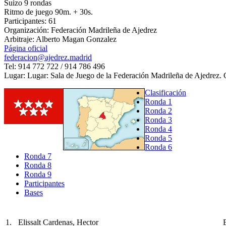
Suizo 9 rondas
Ritmo de juego 90m. + 30s.
Participantes: 61
Organización: Federación Madrileña de Ajedrez
Arbitraje: Alberto Magan Gonzalez
Página oficial
federacion@ajedrez.madrid
Tel: 914 772 722 / 914 786 496
Lugar: Lugar: Sala de Juego de la Federación Madrileña de Ajedrez.
Clasificación
Ronda 1
Ronda 2
Ronda 3
Ronda 4
Ronda 5
Ronda 6
Ronda 7
Ronda 8
Ronda 9
Participantes
Bases
1.
Elissalt Cardenas, Hector