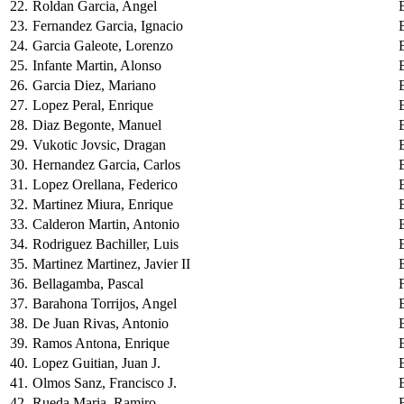
22.
Roldan Garcia, Angel
23.
Fernandez Garcia, Ignacio
24.
Garcia Galeote, Lorenzo
25.
Infante Martin, Alonso
26.
Garcia Diez, Mariano
27.
Lopez Peral, Enrique
28.
Diaz Begonte, Manuel
29.
Vukotic Jovsic, Dragan
30.
Hernandez Garcia, Carlos
31.
Lopez Orellana, Federico
32.
Martinez Miura, Enrique
33.
Calderon Martin, Antonio
34.
Rodriguez Bachiller, Luis
35.
Martinez Martinez, Javier II
36.
Bellagamba, Pascal
37.
Barahona Torrijos, Angel
38.
De Juan Rivas, Antonio
39.
Ramos Antona, Enrique
40.
Lopez Guitian, Juan J.
41.
Olmos Sanz, Francisco J.
42.
Rueda Maria, Ramiro