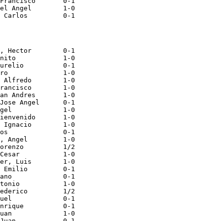
Francisco       0-1

el Angel        1-0

, Hector        0-1

nito            1-0

urelio          0-1

ro              1-0

 Alfredo        1-0

rancisco        1-0

an Andres       1-0

Jose Angel      0-1

gel             1-0

ienvenido       1-0

 Ignacio        1-0

os              0-1

, Angel         1-0

orenzo          1/2

Cesar           1-0

er, Luis        1-0

 Emilio         0-1

ano             0-1

tonio           1-0

ederico         1/2

uel             0-1

nrique          0-1

uan             1-0

Juan            0-1
