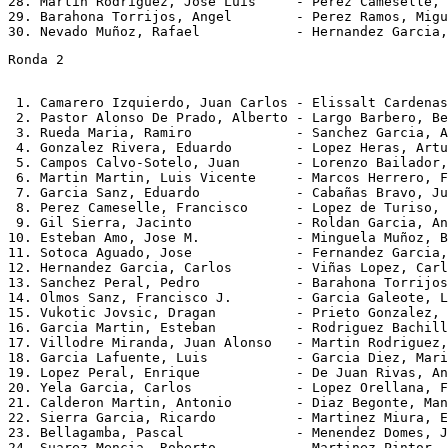
28. Martin Rodriguez, Jose Luis     - Perez Cameselle, 
29. Barahona Torrijos, Angel        - Perez Ramos, Migu
Ronda 2
 1. Camarero Izquierdo, Juan Carlos - Elissalt Cardenas
 2. Pastor Alonso De Prado, Alberto - Largo Barbero, Be
 3. Rueda Maria, Ramiro             - Sanchez Garcia, A
 4. Gonzalez Rivera, Eduardo        - Lopez Heras, Artu
 5. Campos Calvo-Sotelo, Juan       - Lorenzo Bailador,
 6. Martin Martin, Luis Vicente     - Marcos Herrero, F
 7. Garcia Sanz, Eduardo            - Cabañas Bravo, Ju
 8. Perez Cameselle, Francisco      - Lopez de Turiso, 
 9. Gil Sierra, Jacinto             - Roldan Garcia, An
10. Esteban Amo, Jose M.            - Minguela Muñoz, B
11. Sotoca Aguado, Jose             - Fernandez Garcia,
12. Hernandez Garcia, Carlos        - Viñas Lopez, Carl
13. Sanchez Peral, Pedro            - Barahona Torrijos
14. Olmos Sanz, Francisco J.        - Garcia Galeote, L
15. Vukotic Jovsic, Dragan          - Prieto Gonzalez, 
16. Garcia Martin, Esteban          - Rodriguez Bachill
17. Villodre Miranda, Juan Alonso   - Martin Rodriguez,
18. Garcia Lafuente, Luis           - Garcia Diez, Mari
19. Lopez Peral, Enrique            - De Juan Rivas, An
20. Yela Garcia, Carlos             - Lopez Orellana, F
21. Calderon Martin, Antonio        - Diaz Begonte, Man
22. Sierra Garcia, Ricardo          - Martinez Miura, E
23. Bellagamba, Pascal              - Menendez Domes, J
24. Suarez Mencia, Roberto          - Martinez Pintor, 