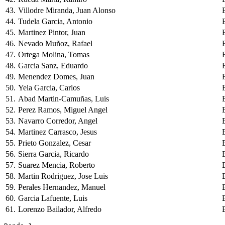
43.
Villodre Miranda, Juan Alonso
44.
Tudela Garcia, Antonio
45.
Martinez Pintor, Juan
46.
Nevado Muñoz, Rafael
47.
Ortega Molina, Tomas
48.
Garcia Sanz, Eduardo
49.
Menendez Domes, Juan
50.
Yela Garcia, Carlos
51.
Abad Martin-Camuñas, Luis
52.
Perez Ramos, Miguel Angel
53.
Navarro Corredor, Angel
54.
Martinez Carrasco, Jesus
55.
Prieto Gonzalez, Cesar
56.
Sierra Garcia, Ricardo
57.
Suarez Mencia, Roberto
58.
Martin Rodriguez, Jose Luis
59.
Perales Hernandez, Manuel
60.
Garcia Lafuente, Luis
61.
Lorenzo Bailador, Alfredo