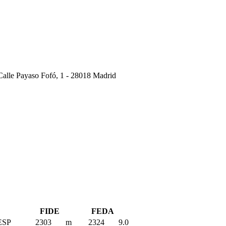
 Calle Payaso Fofó, 1 - 28018 Madrid
FIDE
FEDA
ESP
2303
m
2324
9.0