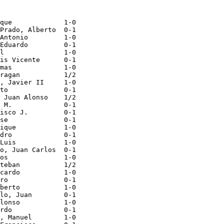
que             1-0

Prado, Alberto  0-1

Antonio         1-0

Eduardo         0-1

l               1-0

is Vicente      0-1

mas             1-0

ragan           1/2

, Javier II     1-0

to              0-1

 Juan Alonso    1/2

 M.             0-1

isco J.         0-1

se              0-1

ique            1-0

dro             0-1

Luis            1-0

o, Juan Carlos  0-1

os              1-0

teban           1/2

cardo           1-0

ro              0-1

berto           1-0

lo, Juan        0-1

lonso           1-0

rdo             0-1

, Manuel        1-0
