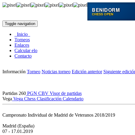
BENIDORM
CHESS OPEN
Toggle navigation
Inicio
Torneos
Enlaces
Calcular elo
Contacto
Información
Torneo
Noticias torneo
Edición anterior
Siguiente edició
Partidas
260
PGN
CBV
Visor de partidas
Vega
Vega Chess
Clasificación
Calendario
Campeonato Individual de Madrid de Veteranos 2018/2019
Madrid (España)
07 - 17.01.2019