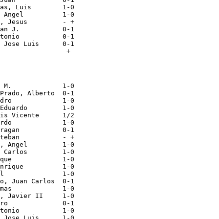
as, Luis        1-0

 Angel          1-0

, Jesus         - +

an J.           0-1

tonio           0-1

 Jose Luis      0-1

 M.             1-0

Prado, Alberto  0-1

dro             1-0

Eduardo         1-0

is Vicente      1/2

rdo             1-0

ragan           0-1

teban           - +

, Angel         1-0

 Carlos         1-0

que             1-0

nrique          1-0

l               1-0

o, Juan Carlos  0-1

mas             1-0

, Javier II     1-0

ro              0-1

tonio           1-0

 Jose Luis      1-0
