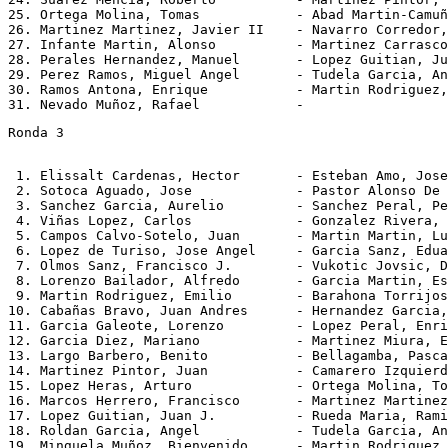
25. Ortega Molina, Tomas            - Abad Martin-Camuñ
26. Martinez Martinez, Javier II    - Navarro Corredor,
27. Infante Martin, Alonso          - Martinez Carrasco
28. Perales Hernandez, Manuel       - Lopez Guitian, Ju
29. Perez Ramos, Miguel Angel       - Tudela Garcia, An
30. Ramos Antona, Enrique           - Martin Rodriguez,
Ronda 3
 1. Elissalt Cardenas, Hector       - Esteban Amo, Jose
 2. Sotoca Aguado, Jose             - Pastor Alonso De 
 3. Sanchez Garcia, Aurelio         - Sanchez Peral, Pe
 4. Viñas Lopez, Carlos             - Gonzalez Rivera, 
 5. Campos Calvo-Sotelo, Juan       - Martin Martin, Lu
 6. Lopez de Turiso, Jose Angel     - Garcia Sanz, Edua
 7. Olmos Sanz, Francisco J.        - Vukotic Jovsic, D
 8. Lorenzo Bailador, Alfredo       - Garcia Martin, Es
 9. Martin Rodriguez, Emilio        - Barahona Torrijos
10. Cabañas Bravo, Juan Andres      - Hernandez Garcia,
11. Garcia Galeote, Lorenzo         - Lopez Peral, Enri
12. Garcia Diez, Mariano            - Martinez Miura, E
13. Largo Barbero, Benito           - Bellagamba, Pasca
14. Martinez Pintor, Juan           - Camarero Izquierd
15. Lopez Heras, Arturo             - Ortega Molina, To
16. Marcos Herrero, Francisco       - Martinez Martinez
17. Lopez Guitian, Juan J.          - Rueda Maria, Rami
18. Roldan Garcia, Angel            - Tudela Garcia, An
19. Minguela Muñoz, Bienvenido      - Martin Rodriguez,