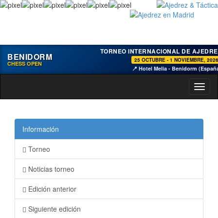
TORNEO INTERNACIONAL DE AJEDRE
BENIDORM
25 OCTUBRE - 1 NOVIEMBRE, 202
CHESS OPEN
📍 Hotel Melia - Benidorm (Españ
Toggl
naviga
Información
Torneo
Noticias torneo
Edición anterior
Siguiente edición