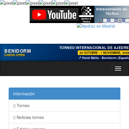
TORNEO INTERNACIONAL DE AJEDRE
BENIDORM
25 OCTUBRE - 1 NOVIEMBRE, 202
CHESS OPEN
📍 Hotel Melia - Benidorm (Españ
Toggl
naviga
Información
Torneo
Noticias torneo