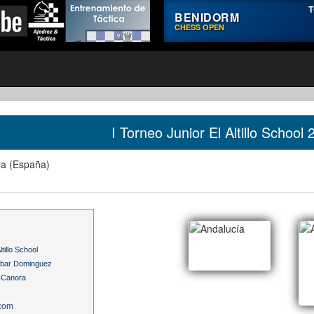
T
BENIDORM
CHESS OPEN
I Torneo Junior El Altillo School
ra (España)
tillo School
obar Dominguez
r Canora
.com