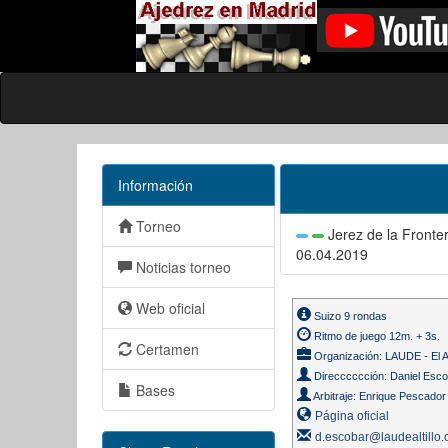
Información
Torneo
Jerez de la Fronte
06.04.2019
Noticias torneo
Web oficial
Suizo 9 rondas
Ritmo de juego 12m. + 3s.
Certamen
Organización: LAUDE - El Al
Direcccccción: Daniel Esc
Bases
Arbitraje: Enrique Pescado
Página oficial
d.escobar@laudealtillo