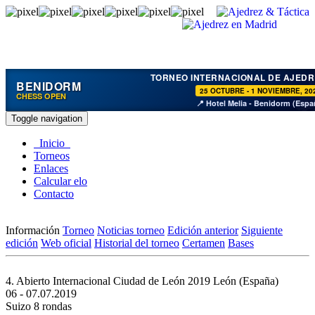
TORNEO INTERNACIONAL DE AJEDR
BENIDORM
25 OCTUBRE - 1 NOVIEMBRE, 20
CHESS OPEN
📍 Hotel Melia - Benidorm (Espa
Toggle navigation
Inicio
Torneos
Enlaces
Calcular elo
Contacto
Información
Torneo
Noticias torneo
Edición anterior
Siguiente
edición
Web oficial
Historial del torneo
Certamen
Bases
4. Abierto Internacional Ciudad de León 2019
León (España)
06 - 07.07.2019
Suizo 8 rondas