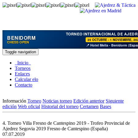
TORNEO INTERNACIONAL DE AJEDR
BENIDORM
25 OCTUBRE - 1 NOVIEMBRE, 20
CHESS OPEN
📍 Hotel Melia - Benidorm (Espa
Toggle navigation
Inicio
Torneos
Enlaces
Calcular elo
Contacto
Información
Torneo
Noticias torneo
Edición anterior
Siguiente
edición
Web oficial
Historial del torneo
Certamen
Bases
4. Torneo Villa Fresno de Cantespino 2019 - Trofeo Provincial de
Ajedrez Segovia 2019
Fresno de Cantespino (España)
07.07.2019