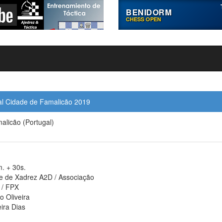
BENIDORM
CHESS OPEN
nal Cidade de Famalicão 2019
alicão (Portugal)
. + 30s.
e de Xadrez A2D / Associação
 / FPX
o Oliveira
eira Dias