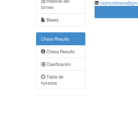
Historial del
xadrezdidaxis@gma
torneo
Bases
Chess Results
Chess Results
Clasificación
Tabla de
horarios