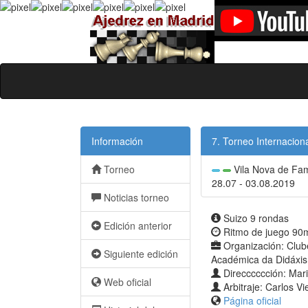
Información
7. Torneo Internacio
Torneo
Vila Nova de Fam
28.07 - 03.08.2019
Noticias torneo
Suizo 9 rondas
Edición anterior
Ritmo de juego 90m
Organización: Club
Siguiente edición
Académica da Didáxis
Direcccccción: Mari
Web oficial
Arbitraje: Carlos Vi
Página oficial