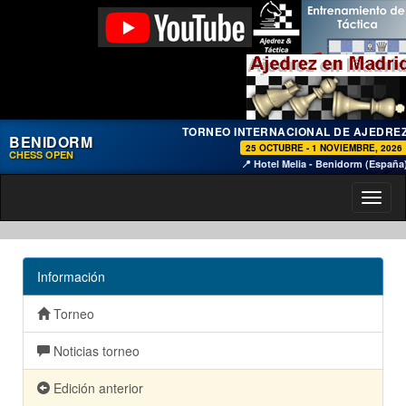
TORNEO INTERNACIONAL DE AJEDRE
BENIDORM
25 OCTUBRE - 1 NOVIEMBRE, 2026
CHESS OPEN
📍 Hotel Melia - Benidorm (España
Toggl
naviga
Información
Torneo
Noticias torneo
Edición anterior