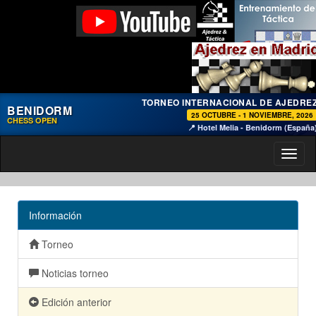
TORNEO INTERNACIONAL DE AJEDRE
BENIDORM
25 OCTUBRE - 1 NOVIEMBRE, 2026
CHESS OPEN
📍 Hotel Melia - Benidorm (España
Toggl
naviga
Información
Torneo
Noticias torneo
Edición anterior