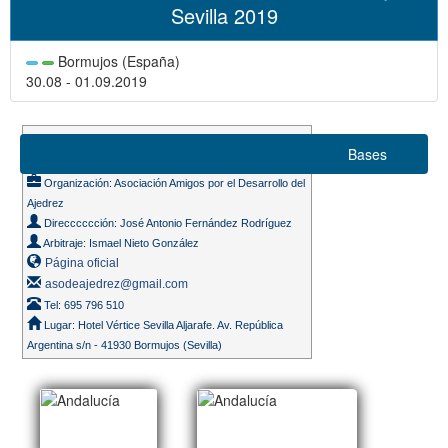
Sevilla 2019
Bormujos (España)
30.08 - 01.09.2019
Suizo 7 rondas
Bases
Ritmo de juego 80m. + 10s.
Organización: Asociación Amigos por el Desarrollo del
Ajedrez
Direcccccción: José Antonio Fernández Rodríguez
Arbitraje: Ismael Nieto González
Página oficial
asodeajedrez@gmail.com
Tel: 695 796 510
Lugar: Hotel Vértice Sevilla Aljarafe. Av. República
Argentina s/n - 41930 Bormujos (Sevilla)