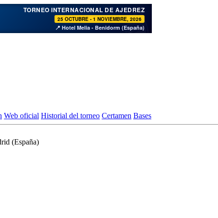
♞
TORNEO INTERNACIONAL DE AJEDREZ
25 OCTUBRE - 1 NOVIEMBRE, 2026
📍 Hotel Melia - Benidorm (España)
n
Web oficial
Historial del torneo
Certamen
Bases
rid (España)