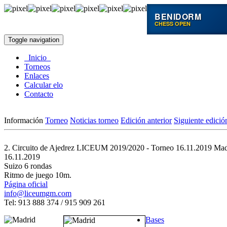
BENIDORM
CHESS OPEN
Toggle navigation
Inicio
Torneos
Enlaces
Calcular elo
Contacto
Información
Torneo
Noticias torneo
Edición anterior
Siguiente edició
2. Circuito de Ajedrez LICEUM 2019/2020 - Torneo 16.11.2019
Mad
16.11.2019
Suizo 6 rondas
Ritmo de juego 10m.
Página oficial
info@liceumgm.com
Tel: 913 888 374 / 915 909 261
Bases