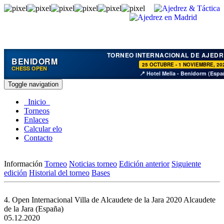
TORNEO INTERNACIONAL DE AJEDR
BENIDORM
25 OCTUBRE - 1 NOVIEMBRE, 20
CHESS OPEN
📍 Hotel Melia - Benidorm (Espa
Toggle navigation
Inicio
Torneos
Enlaces
Calcular elo
Contacto
Información
Torneo
Noticias torneo
Edición anterior
Siguiente
edición
Historial del torneo
Bases
4. Open Internacional Villa de Alcaudete de la Jara 2020
Alcaudete
de la Jara (España)
05.12.2020