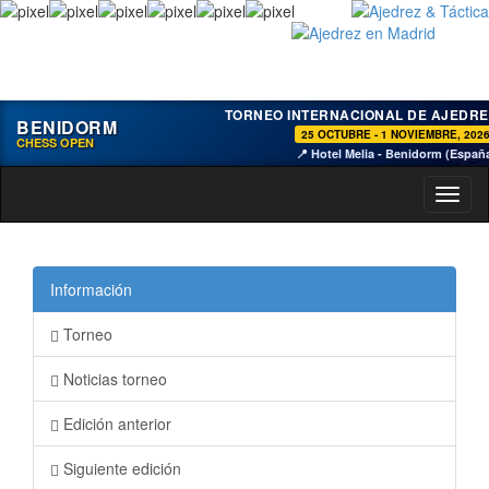
TORNEO INTERNACIONAL DE AJEDRE
BENIDORM
25 OCTUBRE - 1 NOVIEMBRE, 202
CHESS OPEN
📍 Hotel Melia - Benidorm (Españ
Toggl
naviga
Información
Torneo
Noticias torneo
Edición anterior
Siguiente edición