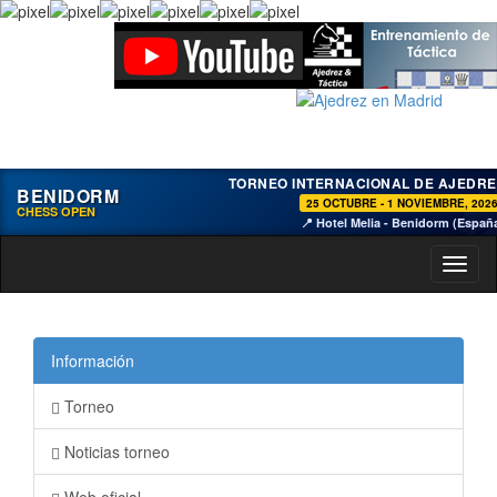
TORNEO INTERNACIONAL DE AJEDRE
BENIDORM
25 OCTUBRE - 1 NOVIEMBRE, 202
CHESS OPEN
📍 Hotel Melia - Benidorm (Españ
Toggl
naviga
Información
Torneo
Noticias torneo