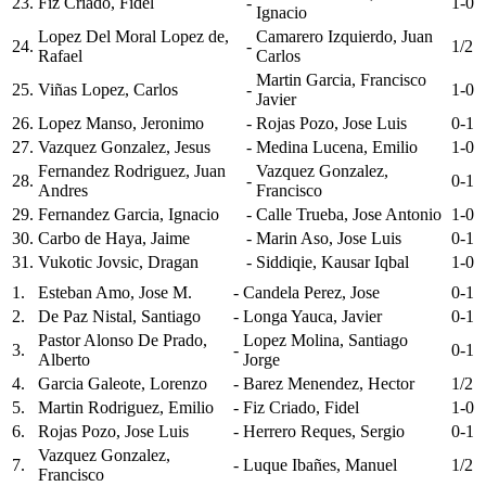
23.
Fiz Criado, Fidel
-
1-0
Ignacio
Lopez Del Moral Lopez de,
Camarero Izquierdo, Juan
24.
-
1/2
Rafael
Carlos
Martin Garcia, Francisco
25.
Viñas Lopez, Carlos
-
1-0
Javier
26.
Lopez Manso, Jeronimo
-
Rojas Pozo, Jose Luis
0-1
27.
Vazquez Gonzalez, Jesus
-
Medina Lucena, Emilio
1-0
Fernandez Rodriguez, Juan
Vazquez Gonzalez,
28.
-
0-1
Andres
Francisco
29.
Fernandez Garcia, Ignacio
-
Calle Trueba, Jose Antonio
1-0
30.
Carbo de Haya, Jaime
-
Marin Aso, Jose Luis
0-1
31.
Vukotic Jovsic, Dragan
-
Siddiqie, Kausar Iqbal
1-0
1.
Esteban Amo, Jose M.
-
Candela Perez, Jose
0-1
2.
De Paz Nistal, Santiago
-
Longa Yauca, Javier
0-1
Pastor Alonso De Prado,
Lopez Molina, Santiago
3.
-
0-1
Alberto
Jorge
4.
Garcia Galeote, Lorenzo
-
Barez Menendez, Hector
1/2
5.
Martin Rodriguez, Emilio
-
Fiz Criado, Fidel
1-0
6.
Rojas Pozo, Jose Luis
-
Herrero Reques, Sergio
0-1
Vazquez Gonzalez,
7.
-
Luque Ibañes, Manuel
1/2
Francisco