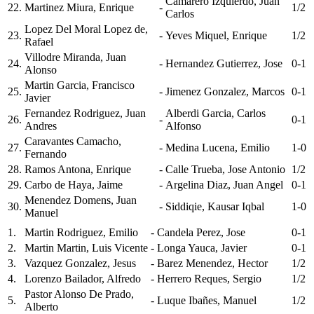
Camarero Izquierdo, Juan
22.
Martinez Miura, Enrique
-
1/2
Carlos
Lopez Del Moral Lopez de,
23.
-
Yeves Miquel, Enrique
1/2
Rafael
Villodre Miranda, Juan
24.
-
Hernandez Gutierrez, Jose
0-1
Alonso
Martin Garcia, Francisco
25.
-
Jimenez Gonzalez, Marcos
0-1
Javier
Fernandez Rodriguez, Juan
Alberdi Garcia, Carlos
26.
-
0-1
Andres
Alfonso
Caravantes Camacho,
27.
-
Medina Lucena, Emilio
1-0
Fernando
28.
Ramos Antona, Enrique
-
Calle Trueba, Jose Antonio
1/2
29.
Carbo de Haya, Jaime
-
Argelina Diaz, Juan Angel
0-1
Menendez Domens, Juan
30.
-
Siddiqie, Kausar Iqbal
1-0
Manuel
1.
Martin Rodriguez, Emilio
-
Candela Perez, Jose
0-1
2.
Martin Martin, Luis Vicente
-
Longa Yauca, Javier
0-1
3.
Vazquez Gonzalez, Jesus
-
Barez Menendez, Hector
1/2
4.
Lorenzo Bailador, Alfredo
-
Herrero Reques, Sergio
1/2
Pastor Alonso De Prado,
5.
-
Luque Ibañes, Manuel
1/2
Alberto