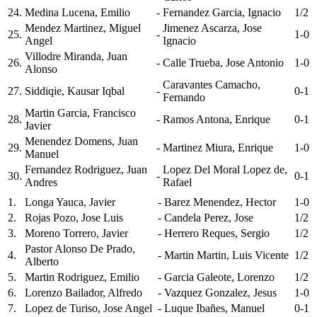
24.
Medina Lucena, Emilio
-
Fernandez Garcia, Ignacio
1/2
Mendez Martinez, Miguel
Jimenez Ascarza, Jose
25.
-
1-0
Angel
Ignacio
Villodre Miranda, Juan
26.
-
Calle Trueba, Jose Antonio
1-0
Alonso
Caravantes Camacho,
27.
Siddiqie, Kausar Iqbal
-
0-1
Fernando
Martin Garcia, Francisco
28.
-
Ramos Antona, Enrique
0-1
Javier
Menendez Domens, Juan
29.
-
Martinez Miura, Enrique
1-0
Manuel
Fernandez Rodriguez, Juan
Lopez Del Moral Lopez de,
30.
-
0-1
Andres
Rafael
1.
Longa Yauca, Javier
-
Barez Menendez, Hector
1-0
2.
Rojas Pozo, Jose Luis
-
Candela Perez, Jose
1/2
3.
Moreno Torrero, Javier
-
Herrero Reques, Sergio
1/2
Pastor Alonso De Prado,
4.
-
Martin Martin, Luis Vicente
1/2
Alberto
5.
Martin Rodriguez, Emilio
-
Garcia Galeote, Lorenzo
1/2
6.
Lorenzo Bailador, Alfredo
-
Vazquez Gonzalez, Jesus
1-0
7.
Lopez de Turiso, Jose Angel
-
Luque Ibañes, Manuel
0-1