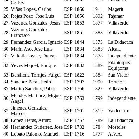
Carlos
25.
Viñas Lopez, Carlos
ESP
1860
1911
Magerit
26.
Rojas Pozo, Jose Luis
ESP
1856
1892
Tajamar
27.
Vazquez Gonzalez, Jesus
ESP
1853
1877
Villaverde
Vazquez Gonzalez,
28.
ESP
1851
1888
Villaverde
Francisco
29.
Fernandez Garcia, Ignacio
ESP
1844
1873
La Didactica
30.
Marin Aso, Jose Luis
ESP
1834
1883
Alcala
31.
Vukotic Jovsic, Dragan
ESP
1834
1878
Independiente
Filantropos
32.
Yeves Miquel, Enrique
ESP
1832
1889
Equigoma
33.
Barahona Torrijos, Angel
ESP
1822
1884
San Viator
34.
Sanchez Peral, Pedro
ESP
1797
1900
Torrejon
35.
Martin Sanchez, Pablo
ESP
1766
1827
Villaverde
Mendez Martinez, Miguel
36.
ESP
1763
1799
Independiente
Angel
Jimenez Gonzalez,
37.
ESP
1761
1819
Valdenarro
Marcos
38.
Lopez Heras, Arturo
ESP
1757
1789
La Didactica
39.
Hernandez Gutierrez, Jose
ESP
1732
1784
Mostoles
40.
Lobato Palomo, Manuel
ESP
1716
1777
A.V.A.