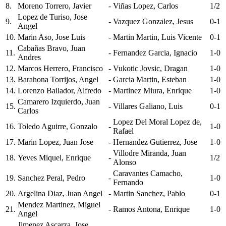
8.
Moreno Torrero, Javier
-
Viñas Lopez, Carlos
1/2
Lopez de Turiso, Jose
9.
-
Vazquez Gonzalez, Jesus
0-1
Angel
10.
Marin Aso, Jose Luis
-
Martin Martin, Luis Vicente
0-1
Cabañas Bravo, Juan
11.
-
Fernandez Garcia, Ignacio
1-0
Andres
12.
Marcos Herrero, Francisco
-
Vukotic Jovsic, Dragan
1-0
13.
Barahona Torrijos, Angel
-
Garcia Martin, Esteban
1-0
14.
Lorenzo Bailador, Alfredo
-
Martinez Miura, Enrique
1-0
Camarero Izquierdo, Juan
15.
-
Villares Galiano, Luis
0-1
Carlos
Lopez Del Moral Lopez de,
16.
Toledo Aguirre, Gonzalo
-
1-0
Rafael
17.
Marin Lopez, Juan Jose
-
Hernandez Gutierrez, Jose
1-0
Villodre Miranda, Juan
18.
Yeves Miquel, Enrique
-
1/2
Alonso
Caravantes Camacho,
19.
Sanchez Peral, Pedro
-
1-0
Fernando
20.
Argelina Diaz, Juan Angel
-
Martin Sanchez, Pablo
0-1
Mendez Martinez, Miguel
21.
-
Ramos Antona, Enrique
1-0
Angel
Jimenez Ascarza, Jose