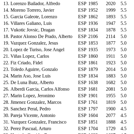
13.
Lorenzo Bailador, Alfredo
ESP
1985
2020
5.5
14.
Moreno Torrero, Javier
ESP
1952
1999
5.5
15.
Garcia Galeote, Lorenzo
ESP
1862
1893
5.5
16.
Villares Galiano, Luis
ESP
1936
1947
5.5
17.
Vukotic Jovsic, Dragan
ESP
1834
1878
5.5
18.
Pastor Alonso De Prado, Alberto
ESP
2106
2114
5.0
19.
Vazquez Gonzalez, Jesus
ESP
1853
1877
5.0
20.
Lopez de Turiso, Jose Angel
ESP
1935
1973
5.0
21.
Viñas Lopez, Carlos
ESP
1860
1911
5.0
22.
Fiz Criado, Fidel
ESP
1861
1923
5.0
23.
Toledo Aguirre, Gonzalo
ESP
1879
2014
5.0
24.
Marin Aso, Jose Luis
ESP
1834
1883
5.0
25.
De Luna Butz, Alberto
ESP
1638
1682
5.0
26.
Alberdi Garcia, Carlos Alfonso
ESP
1681
2081
5.0
27.
Marin Lopez, Jeronimo
ESP
1901
1955
5.0
28.
Jimenez Gonzalez, Marcos
ESP
1761
1819
5.0
29.
Sanchez Peral, Pedro
ESP
1797
1900
4.5
30.
Pareja Vicente, Antonio
ESP
1604
2077
4.5
31.
Vazquez Gonzalez, Francisco
ESP
1851
1888
4.5
32.
Perez Pascual, Arturo
ESP
1704
1729
4.5