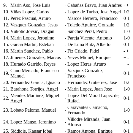
9.
Marin Aso, Jose Luis
-
Cabañas Bravo, Juan Andres
- +
10.
Viñas Lopez, Carlos
-
Lopez de Turiso, Jose Angel
1/2
11.
Perez Pascual, Arturo
-
Marcos Herrero, Francisco
0-1
12.
Vazquez Gonzalez, Jesus
-
Toledo Aguirre, Gonzalo
1/2
13.
Vukotic Jovsic, Dragan
-
Sanchez Peral, Pedro
1-0
14.
Marin Lopez, Jeronimo
-
Pareja Vicente, Antonio
1-0
15.
Garcia Martin, Esteban
-
De Luna Butz, Alberto
0-1
16.
Martin Sanchez, Pablo
-
Fiz Criado, Fidel
- +
17.
Jimenez Gonzalez, Marcos
-
Yeves Miquel, Enrique
+ -
18.
Hurtado Garrido, Reyes
-
Lopez Heras, Arturo
+ -
Cano Mercado, Francisco
Vazquez Gonzalez,
19.
-
0-1
Manuel
Francisco
20.
Fernandez Garcia, Ignacio
-
Hernandez Gutierrez, Jose
1/2
21.
Barahona Torrijos, Angel
-
Marin Lopez, Juan Jose
1-0
Mendez Martinez, Miguel
Lopez Del Moral Lopez de,
22.
-
0-1
Angel
Rafael
Caravantes Camacho,
23.
Lobato Palomo, Manuel
-
1-0
Fernando
Villodre Miranda, Juan
24.
Lopez Manso, Jeronimo
-
0-1
Alonso
25.
Siddiqie, Kausar Iqbal
-
Ramos Antona, Enrique
0-1