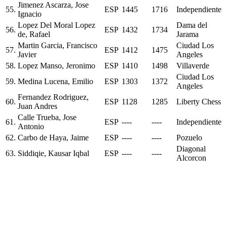
Jimenez Ascarza, Jose
55.
ESP
1445
1716
Independiente
Ignacio
Lopez Del Moral Lopez
Dama del
56.
ESP
1432
1734
de, Rafael
Jarama
Martin Garcia, Francisco
Ciudad Los
57.
ESP
1412
1475
Javier
Angeles
58.
Lopez Manso, Jeronimo
ESP
1410
1498
Villaverde
Ciudad Los
59.
Medina Lucena, Emilio
ESP
1303
1372
Angeles
Fernandez Rodriguez,
60.
ESP
1128
1285
Liberty Chess
Juan Andres
Calle Trueba, Jose
61.
ESP
----
----
Independiente
Antonio
62.
Carbo de Haya, Jaime
ESP
----
----
Pozuelo
Diagonal
63.
Siddiqie, Kausar Iqbal
ESP
----
----
Alcorcon