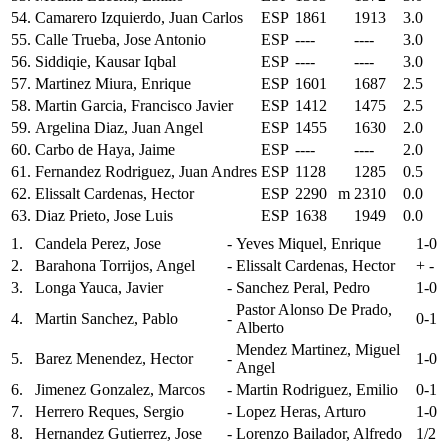
54.
Camarero Izquierdo, Juan Carlos
ESP
1861
1913
3.0
55.
Calle Trueba, Jose Antonio
ESP
----
----
3.0
56.
Siddiqie, Kausar Iqbal
ESP
----
----
3.0
57.
Martinez Miura, Enrique
ESP
1601
1687
2.5
58.
Martin Garcia, Francisco Javier
ESP
1412
1475
2.5
59.
Argelina Diaz, Juan Angel
ESP
1455
1630
2.0
60.
Carbo de Haya, Jaime
ESP
----
----
2.0
61.
Fernandez Rodriguez, Juan Andres
ESP
1128
1285
0.5
62.
Elissalt Cardenas, Hector
ESP
2290
m
2310
0.0
63.
Diaz Prieto, Jose Luis
ESP
1638
1949
0.0
1.
Candela Perez, Jose
-
Yeves Miquel, Enrique
1-0
2.
Barahona Torrijos, Angel
-
Elissalt Cardenas, Hector
+ -
3.
Longa Yauca, Javier
-
Sanchez Peral, Pedro
1-0
Pastor Alonso De Prado,
4.
Martin Sanchez, Pablo
-
0-1
Alberto
Mendez Martinez, Miguel
5.
Barez Menendez, Hector
-
1-0
Angel
6.
Jimenez Gonzalez, Marcos
-
Martin Rodriguez, Emilio
0-1
7.
Herrero Reques, Sergio
-
Lopez Heras, Arturo
1-0
8.
Hernandez Gutierrez, Jose
-
Lorenzo Bailador, Alfredo
1/2