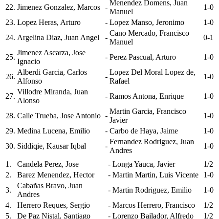
Menendez Domens, Juan
22.
Jimenez Gonzalez, Marcos
-
1-0
Manuel
23.
Lopez Heras, Arturo
-
Lopez Manso, Jeronimo
1-0
Cano Mercado, Francisco
24.
Argelina Diaz, Juan Angel
-
0-1
Manuel
Jimenez Ascarza, Jose
25.
-
Perez Pascual, Arturo
1-0
Ignacio
Alberdi Garcia, Carlos
Lopez Del Moral Lopez de,
26.
-
1-0
Alfonso
Rafael
Villodre Miranda, Juan
27.
-
Ramos Antona, Enrique
1-0
Alonso
Martin Garcia, Francisco
28.
Calle Trueba, Jose Antonio
-
1-0
Javier
29.
Medina Lucena, Emilio
-
Carbo de Haya, Jaime
1-0
Fernandez Rodriguez, Juan
30.
Siddiqie, Kausar Iqbal
-
1-0
Andres
1.
Candela Perez, Jose
-
Longa Yauca, Javier
1/2
2.
Barez Menendez, Hector
-
Martin Martin, Luis Vicente
1-0
Cabañas Bravo, Juan
3.
-
Martin Rodriguez, Emilio
1-0
Andres
4.
Herrero Reques, Sergio
-
Marcos Herrero, Francisco
1/2
5.
De Paz Nistal, Santiago
-
Lorenzo Bailador, Alfredo
1/2