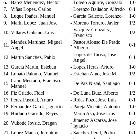
6.
Barez Menendez, Hector
-
Toledo Aguirre, Gonzalo
1-0
7.
Viñas Lopez, Carlos
-
Lorenzo Bailador, Alfredo
0-1
8.
Luque Ibañes, Manuel
-
Garcia Galeote, Lorenzo
1-0
9.
Marin Lopez, Juan Jose
-
Moreno Torrero, Javier
1/2
Vazquez Gonzalez,
10.
Villares Galiano, Luis
-
1/2
Francisco
Mendez Martinez, Miguel
Pastor Alonso De Prado,
11.
-
0-1
Angel
Alberto
Lopez de Turiso, Jose
12.
Martin Sanchez, Pablo
-
0-1
Angel
13.
Garcia Martin, Esteban
-
Lopez Heras, Arturo
1-0
14.
Lobato Palomo, Manuel
-
Esteban Amo, Jose M.
1/2
Cano Mercado, Francisco
15.
-
De Paz Nistal, Santiago
0-1
Manuel
16.
Fiz Criado, Fidel
-
De Luna Butz, Alberto
1/2
17.
Perez Pascual, Arturo
-
Rojas Pozo, Jose Luis
0-1
18.
Fernandez Garcia, Ignacio
-
Pareja Vicente, Antonio
1-0
19.
Hurtado Garrido, Reyes
-
Marin Aso, Jose Luis
0-1
Jimenez Ascarza, Jose
20.
Vukotic Jovsic, Dragan
-
1-0
Ignacio
21.
Lopez Manso, Jeronimo
-
Sanchez Peral, Pedro
0-1