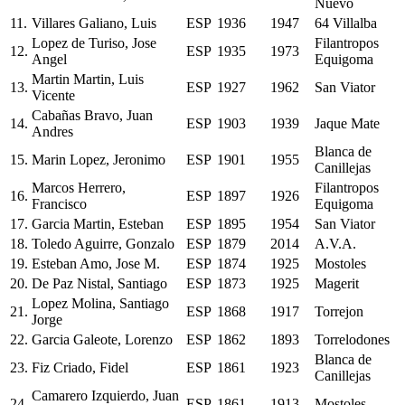
Nuevo
11.
Villares Galiano, Luis
ESP
1936
1947
64 Villalba
Lopez de Turiso, Jose
Filantropos
12.
ESP
1935
1973
Angel
Equigoma
Martin Martin, Luis
13.
ESP
1927
1962
San Viator
Vicente
Cabañas Bravo, Juan
14.
ESP
1903
1939
Jaque Mate
Andres
Blanca de
15.
Marin Lopez, Jeronimo
ESP
1901
1955
Canillejas
Marcos Herrero,
Filantropos
16.
ESP
1897
1926
Francisco
Equigoma
17.
Garcia Martin, Esteban
ESP
1895
1954
San Viator
18.
Toledo Aguirre, Gonzalo
ESP
1879
2014
A.V.A.
19.
Esteban Amo, Jose M.
ESP
1874
1925
Mostoles
20.
De Paz Nistal, Santiago
ESP
1873
1925
Magerit
Lopez Molina, Santiago
21.
ESP
1868
1917
Torrejon
Jorge
22.
Garcia Galeote, Lorenzo
ESP
1862
1893
Torrelodones
Blanca de
23.
Fiz Criado, Fidel
ESP
1861
1923
Canillejas
Camarero Izquierdo, Juan
24.
ESP
1861
1913
Mostoles