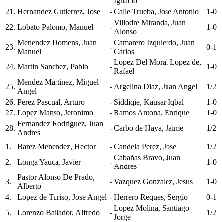
Ignacio
21.
Hernandez Gutierrez, Jose
-
Calle Trueba, Jose Antonio
1-0
Villodre Miranda, Juan
22.
Lobato Palomo, Manuel
-
1-0
Alonso
Menendez Domens, Juan
Camarero Izquierdo, Juan
23.
-
0-1
Manuel
Carlos
Lopez Del Moral Lopez de,
24.
Martin Sanchez, Pablo
-
1-0
Rafael
Mendez Martinez, Miguel
25.
-
Argelina Diaz, Juan Angel
1/2
Angel
26.
Perez Pascual, Arturo
-
Siddiqie, Kausar Iqbal
1-0
27.
Lopez Manso, Jeronimo
-
Ramos Antona, Enrique
1-0
Fernandez Rodriguez, Juan
28.
-
Carbo de Haya, Jaime
1/2
Andres
1.
Barez Menendez, Hector
-
Candela Perez, Jose
1/2
Cabañas Bravo, Juan
2.
Longa Yauca, Javier
-
1-0
Andres
Pastor Alonso De Prado,
3.
-
Vazquez Gonzalez, Jesus
1-0
Alberto
4.
Lopez de Turiso, Jose Angel
-
Herrero Reques, Sergio
0-1
Lopez Molina, Santiago
5.
Lorenzo Bailador, Alfredo
-
1/2
Jorge