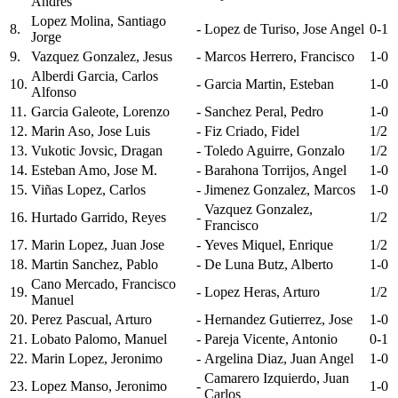
Andres
Lopez Molina, Santiago
8.
-
Lopez de Turiso, Jose Angel
0-1
Jorge
9.
Vazquez Gonzalez, Jesus
-
Marcos Herrero, Francisco
1-0
Alberdi Garcia, Carlos
10.
-
Garcia Martin, Esteban
1-0
Alfonso
11.
Garcia Galeote, Lorenzo
-
Sanchez Peral, Pedro
1-0
12.
Marin Aso, Jose Luis
-
Fiz Criado, Fidel
1/2
13.
Vukotic Jovsic, Dragan
-
Toledo Aguirre, Gonzalo
1/2
14.
Esteban Amo, Jose M.
-
Barahona Torrijos, Angel
1-0
15.
Viñas Lopez, Carlos
-
Jimenez Gonzalez, Marcos
1-0
Vazquez Gonzalez,
16.
Hurtado Garrido, Reyes
-
1/2
Francisco
17.
Marin Lopez, Juan Jose
-
Yeves Miquel, Enrique
1/2
18.
Martin Sanchez, Pablo
-
De Luna Butz, Alberto
1-0
Cano Mercado, Francisco
19.
-
Lopez Heras, Arturo
1/2
Manuel
20.
Perez Pascual, Arturo
-
Hernandez Gutierrez, Jose
1-0
21.
Lobato Palomo, Manuel
-
Pareja Vicente, Antonio
0-1
22.
Marin Lopez, Jeronimo
-
Argelina Diaz, Juan Angel
1-0
Camarero Izquierdo, Juan
23.
Lopez Manso, Jeronimo
-
1-0
Carlos