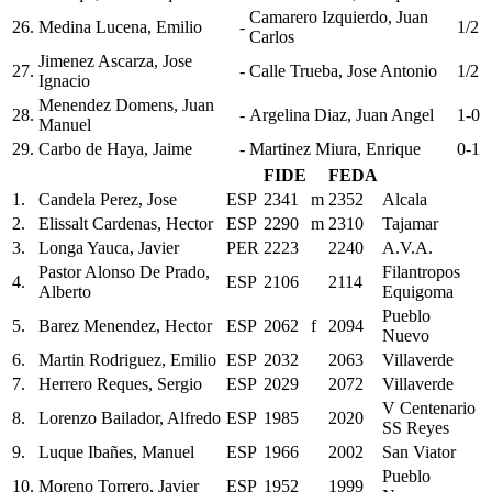
Camarero Izquierdo, Juan
26.
Medina Lucena, Emilio
-
1/2
Carlos
Jimenez Ascarza, Jose
27.
-
Calle Trueba, Jose Antonio
1/2
Ignacio
Menendez Domens, Juan
28.
-
Argelina Diaz, Juan Angel
1-0
Manuel
29.
Carbo de Haya, Jaime
-
Martinez Miura, Enrique
0-1
FIDE
FEDA
1.
Candela Perez, Jose
ESP
2341
m
2352
Alcala
2.
Elissalt Cardenas, Hector
ESP
2290
m
2310
Tajamar
3.
Longa Yauca, Javier
PER
2223
2240
A.V.A.
Pastor Alonso De Prado,
Filantropos
4.
ESP
2106
2114
Alberto
Equigoma
Pueblo
5.
Barez Menendez, Hector
ESP
2062
f
2094
Nuevo
6.
Martin Rodriguez, Emilio
ESP
2032
2063
Villaverde
7.
Herrero Reques, Sergio
ESP
2029
2072
Villaverde
V Centenario
8.
Lorenzo Bailador, Alfredo
ESP
1985
2020
SS Reyes
9.
Luque Ibañes, Manuel
ESP
1966
2002
San Viator
Pueblo
10.
Moreno Torrero, Javier
ESP
1952
1999