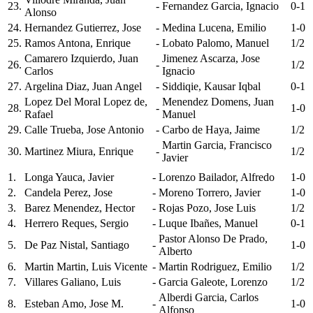
23.
-
Fernandez Garcia, Ignacio
0-1
Alonso
24.
Hernandez Gutierrez, Jose
-
Medina Lucena, Emilio
1-0
25.
Ramos Antona, Enrique
-
Lobato Palomo, Manuel
1/2
Camarero Izquierdo, Juan
Jimenez Ascarza, Jose
26.
-
1/2
Carlos
Ignacio
27.
Argelina Diaz, Juan Angel
-
Siddiqie, Kausar Iqbal
0-1
Lopez Del Moral Lopez de,
Menendez Domens, Juan
28.
-
1-0
Rafael
Manuel
29.
Calle Trueba, Jose Antonio
-
Carbo de Haya, Jaime
1/2
Martin Garcia, Francisco
30.
Martinez Miura, Enrique
-
1/2
Javier
1.
Longa Yauca, Javier
-
Lorenzo Bailador, Alfredo
1-0
2.
Candela Perez, Jose
-
Moreno Torrero, Javier
1-0
3.
Barez Menendez, Hector
-
Rojas Pozo, Jose Luis
1/2
4.
Herrero Reques, Sergio
-
Luque Ibañes, Manuel
0-1
Pastor Alonso De Prado,
5.
De Paz Nistal, Santiago
-
1-0
Alberto
6.
Martin Martin, Luis Vicente
-
Martin Rodriguez, Emilio
1/2
7.
Villares Galiano, Luis
-
Garcia Galeote, Lorenzo
1/2
Alberdi Garcia, Carlos
8.
Esteban Amo, Jose M.
-
1-0
Alfonso