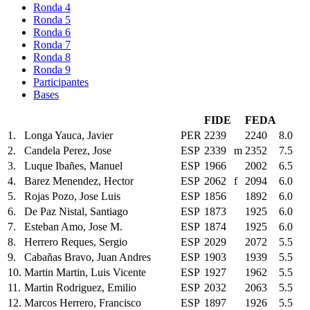
Ronda 4
Ronda 5
Ronda 6
Ronda 7
Ronda 8
Ronda 9
Participantes
Bases
FIDE
FEDA
1.
Longa Yauca, Javier
PER
2239
2240
8.0
2.
Candela Perez, Jose
ESP
2339
m
2352
7.5
3.
Luque Ibañes, Manuel
ESP
1966
2002
6.5
4.
Barez Menendez, Hector
ESP
2062
f
2094
6.0
5.
Rojas Pozo, Jose Luis
ESP
1856
1892
6.0
6.
De Paz Nistal, Santiago
ESP
1873
1925
6.0
7.
Esteban Amo, Jose M.
ESP
1874
1925
6.0
8.
Herrero Reques, Sergio
ESP
2029
2072
5.5
9.
Cabañas Bravo, Juan Andres
ESP
1903
1939
5.5
10.
Martin Martin, Luis Vicente
ESP
1927
1962
5.5
11.
Martin Rodriguez, Emilio
ESP
2032
2063
5.5
12.
Marcos Herrero, Francisco
ESP
1897
1926
5.5