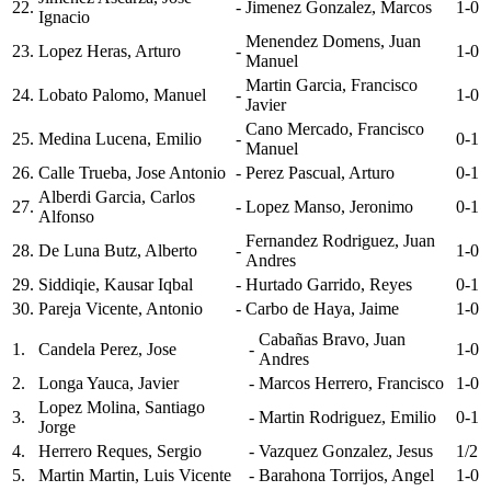
22.
-
Jimenez Gonzalez, Marcos
1-0
Ignacio
Menendez Domens, Juan
23.
Lopez Heras, Arturo
-
1-0
Manuel
Martin Garcia, Francisco
24.
Lobato Palomo, Manuel
-
1-0
Javier
Cano Mercado, Francisco
25.
Medina Lucena, Emilio
-
0-1
Manuel
26.
Calle Trueba, Jose Antonio
-
Perez Pascual, Arturo
0-1
Alberdi Garcia, Carlos
27.
-
Lopez Manso, Jeronimo
0-1
Alfonso
Fernandez Rodriguez, Juan
28.
De Luna Butz, Alberto
-
1-0
Andres
29.
Siddiqie, Kausar Iqbal
-
Hurtado Garrido, Reyes
0-1
30.
Pareja Vicente, Antonio
-
Carbo de Haya, Jaime
1-0
Cabañas Bravo, Juan
1.
Candela Perez, Jose
-
1-0
Andres
2.
Longa Yauca, Javier
-
Marcos Herrero, Francisco
1-0
Lopez Molina, Santiago
3.
-
Martin Rodriguez, Emilio
0-1
Jorge
4.
Herrero Reques, Sergio
-
Vazquez Gonzalez, Jesus
1/2
5.
Martin Martin, Luis Vicente
-
Barahona Torrijos, Angel
1-0