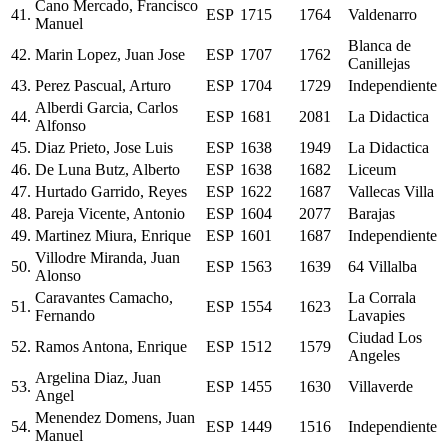
Cano Mercado, Francisco
41.
ESP
1715
1764
Valdenarro
Manuel
Blanca de
42.
Marin Lopez, Juan Jose
ESP
1707
1762
Canillejas
43.
Perez Pascual, Arturo
ESP
1704
1729
Independiente
Alberdi Garcia, Carlos
44.
ESP
1681
2081
La Didactica
Alfonso
45.
Diaz Prieto, Jose Luis
ESP
1638
1949
La Didactica
46.
De Luna Butz, Alberto
ESP
1638
1682
Liceum
47.
Hurtado Garrido, Reyes
ESP
1622
1687
Vallecas Villa
48.
Pareja Vicente, Antonio
ESP
1604
2077
Barajas
49.
Martinez Miura, Enrique
ESP
1601
1687
Independiente
Villodre Miranda, Juan
50.
ESP
1563
1639
64 Villalba
Alonso
Caravantes Camacho,
La Corrala
51.
ESP
1554
1623
Fernando
Lavapies
Ciudad Los
52.
Ramos Antona, Enrique
ESP
1512
1579
Angeles
Argelina Diaz, Juan
53.
ESP
1455
1630
Villaverde
Angel
Menendez Domens, Juan
54.
ESP
1449
1516
Independiente
Manuel