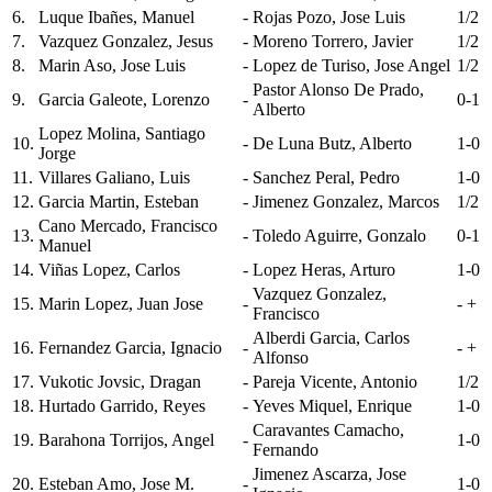
6.
Luque Ibañes, Manuel
-
Rojas Pozo, Jose Luis
1/2
7.
Vazquez Gonzalez, Jesus
-
Moreno Torrero, Javier
1/2
8.
Marin Aso, Jose Luis
-
Lopez de Turiso, Jose Angel
1/2
Pastor Alonso De Prado,
9.
Garcia Galeote, Lorenzo
-
0-1
Alberto
Lopez Molina, Santiago
10.
-
De Luna Butz, Alberto
1-0
Jorge
11.
Villares Galiano, Luis
-
Sanchez Peral, Pedro
1-0
12.
Garcia Martin, Esteban
-
Jimenez Gonzalez, Marcos
1/2
Cano Mercado, Francisco
13.
-
Toledo Aguirre, Gonzalo
0-1
Manuel
14.
Viñas Lopez, Carlos
-
Lopez Heras, Arturo
1-0
Vazquez Gonzalez,
15.
Marin Lopez, Juan Jose
-
- +
Francisco
Alberdi Garcia, Carlos
16.
Fernandez Garcia, Ignacio
-
- +
Alfonso
17.
Vukotic Jovsic, Dragan
-
Pareja Vicente, Antonio
1/2
18.
Hurtado Garrido, Reyes
-
Yeves Miquel, Enrique
1-0
Caravantes Camacho,
19.
Barahona Torrijos, Angel
-
1-0
Fernando
Jimenez Ascarza, Jose
20.
Esteban Amo, Jose M.
-
1-0