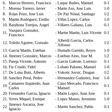
6.
Marcos Herrero, Francisco
-
Luque Ibañes, Manuel
0-1
7.
Moreno Torrero, Javier
-
Marin Aso, Jose Luis
1-0
8.
Rojas Pozo, Jose Luis
-
De Paz Nistal, Santiago
1/2
9.
Martin Rodriguez, Emilio
-
Viñas Lopez, Carlos
1-0
10.
Barahona Torrijos, Angel
-
Villares Galiano, Luis
0-1
Vazquez Gonzalez,
11.
-
Martin Martin, Luis Vicente
0-1
Francisco
Alberdi Garcia, Carlos
12.
Toledo Aguirre, Gonzalo
-
1/2
Alfonso
13.
Garcia Martin, Esteban
-
Hurtado Garrido, Reyes
1-0
14.
Jimenez Gonzalez, Marcos
-
Esteban Amo, Jose M.
1/2
15.
Pareja Vicente, Antonio
-
Garcia Galeote, Lorenzo
0-1
16.
Fiz Criado, Fidel
-
Lobato Palomo, Manuel
1-0
17.
De Luna Butz, Alberto
-
Vukotic Jovsic, Dragan
1/2
18.
Sanchez Peral, Pedro
-
Hernandez Gutierrez, Jose
1-0
Camarero Izquierdo, Juan
Cano Mercado, Francisco
19.
-
0-1
Carlos
Manuel
20.
Fernandez Garcia, Ignacio
-
Marin Lopez, Juan Jose
0-1
21.
Yeves Miquel, Enrique
-
Lopez Manso, Jeronimo
1-0
Jimenez Ascarza, Jose
22.
-
Martin Sanchez, Pablo
0-1
Ignacio