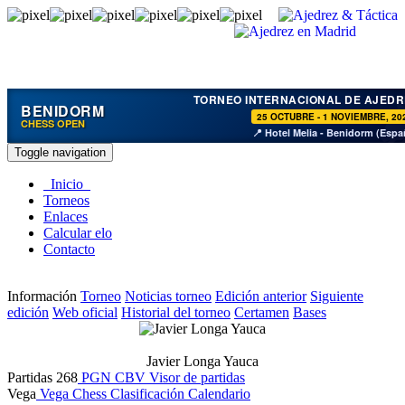
TORNEO INTERNACIONAL DE AJEDR
BENIDORM
25 OCTUBRE - 1 NOVIEMBRE, 20
CHESS OPEN
📍 Hotel Melia - Benidorm (Espa
Toggle navigation
Inicio
Torneos
Enlaces
Calcular elo
Contacto
Información
Torneo
Noticias torneo
Edición anterior
Siguiente
edición
Web oficial
Historial del torneo
Certamen
Bases
Javier Longa Yauca
Partidas
268
PGN
CBV
Visor de partidas
Vega
Vega Chess
Clasificación
Calendario