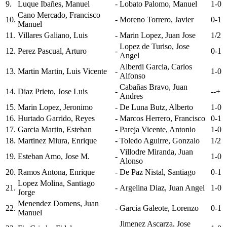
9.
Luque Ibañes, Manuel
-
Lobato Palomo, Manuel
1-0
Cano Mercado, Francisco
10.
-
Moreno Torrero, Javier
0-1
Manuel
11.
Villares Galiano, Luis
-
Marin Lopez, Juan Jose
1/2
Lopez de Turiso, Jose
12.
Perez Pascual, Arturo
-
0-1
Angel
Alberdi Garcia, Carlos
13.
Martin Martin, Luis Vicente
-
1-0
Alfonso
Cabañas Bravo, Juan
14.
Diaz Prieto, Jose Luis
-
--+
Andres
15.
Marin Lopez, Jeronimo
-
De Luna Butz, Alberto
1-0
16.
Hurtado Garrido, Reyes
-
Marcos Herrero, Francisco
0-1
17.
Garcia Martin, Esteban
-
Pareja Vicente, Antonio
1-0
18.
Martinez Miura, Enrique
-
Toledo Aguirre, Gonzalo
1/2
Villodre Miranda, Juan
19.
Esteban Amo, Jose M.
-
1-0
Alonso
20.
Ramos Antona, Enrique
-
De Paz Nistal, Santiago
0-1
Lopez Molina, Santiago
21.
-
Argelina Diaz, Juan Angel
1-0
Jorge
Menendez Domens, Juan
22.
-
Garcia Galeote, Lorenzo
0-1
Manuel
Jimenez Ascarza, Jose