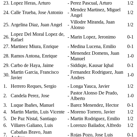
23.
Lopez Heras, Arturo
-
Perez Pascual, Arturo
1/2
Mendez Martinez, Miguel
24.
Calle Trueba, Jose Antonio
-
1/2
Angel
Villodre Miranda, Juan
25.
Argelina Diaz, Juan Angel
-
1/2
Alonso
Lopez Del Moral Lopez de,
26.
-
Marin Lopez, Jeronimo
0-1
Rafael
27.
Martinez Miura, Enrique
-
Medina Lucena, Emilio
0-1
Menendez Domens, Juan
28.
Ramos Antona, Enrique
-
1-0
Manuel
29.
Carbo de Haya, Jaime
-
Siddiqie, Kausar Iqbal
0-1
Martin Garcia, Francisco
Fernandez Rodriguez, Juan
30.
-
1-0
Javier
Andres
1.
Herrero Reques, Sergio
-
Longa Yauca, Javier
1/2
Pastor Alonso De Prado,
2.
Candela Perez, Jose
-
1-0
Alberto
3.
Luque Ibañes, Manuel
-
Barez Menendez, Hector
0-1
4.
Martin Martin, Luis Vicente
-
Moreno Torrero, Javier
1/2
5.
De Paz Nistal, Santiago
-
Martin Rodriguez, Emilio
1/2
6.
Villares Galiano, Luis
-
Lorenzo Bailador, Alfredo
1/2
Cabañas Bravo, Juan
7.
-
Rojas Pozo, Jose Luis
0-1