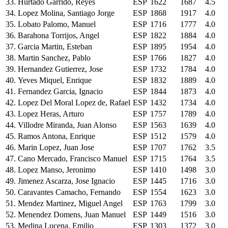
33.
Hurtado Garrido, Reyes
ESP
1622
1687
4.5
34.
Lopez Molina, Santiago Jorge
ESP
1868
1917
4.0
35.
Lobato Palomo, Manuel
ESP
1716
1777
4.0
36.
Barahona Torrijos, Angel
ESP
1822
1884
4.0
37.
Garcia Martin, Esteban
ESP
1895
1954
4.0
38.
Martin Sanchez, Pablo
ESP
1766
1827
4.0
39.
Hernandez Gutierrez, Jose
ESP
1732
1784
4.0
40.
Yeves Miquel, Enrique
ESP
1832
1889
4.0
41.
Fernandez Garcia, Ignacio
ESP
1844
1873
4.0
42.
Lopez Del Moral Lopez de, Rafael
ESP
1432
1734
4.0
43.
Lopez Heras, Arturo
ESP
1757
1789
4.0
44.
Villodre Miranda, Juan Alonso
ESP
1563
1639
4.0
45.
Ramos Antona, Enrique
ESP
1512
1579
4.0
46.
Marin Lopez, Juan Jose
ESP
1707
1762
3.5
47.
Cano Mercado, Francisco Manuel
ESP
1715
1764
3.5
48.
Lopez Manso, Jeronimo
ESP
1410
1498
3.0
49.
Jimenez Ascarza, Jose Ignacio
ESP
1445
1716
3.0
50.
Caravantes Camacho, Fernando
ESP
1554
1623
3.0
51.
Mendez Martinez, Miguel Angel
ESP
1763
1799
3.0
52.
Menendez Domens, Juan Manuel
ESP
1449
1516
3.0
53.
Medina Lucena, Emilio
ESP
1303
1372
3.0