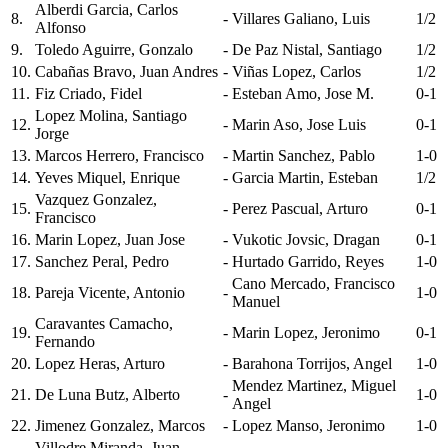
Alberdi Garcia, Carlos
8.
-
Villares Galiano, Luis
1/2
Alfonso
9.
Toledo Aguirre, Gonzalo
-
De Paz Nistal, Santiago
1/2
10.
Cabañas Bravo, Juan Andres
-
Viñas Lopez, Carlos
1/2
11.
Fiz Criado, Fidel
-
Esteban Amo, Jose M.
0-1
Lopez Molina, Santiago
12.
-
Marin Aso, Jose Luis
0-1
Jorge
13.
Marcos Herrero, Francisco
-
Martin Sanchez, Pablo
1-0
14.
Yeves Miquel, Enrique
-
Garcia Martin, Esteban
1/2
Vazquez Gonzalez,
15.
-
Perez Pascual, Arturo
0-1
Francisco
16.
Marin Lopez, Juan Jose
-
Vukotic Jovsic, Dragan
0-1
17.
Sanchez Peral, Pedro
-
Hurtado Garrido, Reyes
1-0
Cano Mercado, Francisco
18.
Pareja Vicente, Antonio
-
1-0
Manuel
Caravantes Camacho,
19.
-
Marin Lopez, Jeronimo
0-1
Fernando
20.
Lopez Heras, Arturo
-
Barahona Torrijos, Angel
1-0
Mendez Martinez, Miguel
21.
De Luna Butz, Alberto
-
1-0
Angel
22.
Jimenez Gonzalez, Marcos
-
Lopez Manso, Jeronimo
1-0
Villodre Miranda, Juan