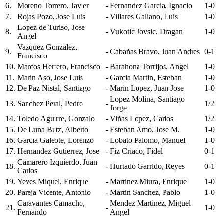
6.
Moreno Torrero, Javier
-
Fernandez Garcia, Ignacio
1-0
7.
Rojas Pozo, Jose Luis
-
Villares Galiano, Luis
1-0
Lopez de Turiso, Jose
8.
-
Vukotic Jovsic, Dragan
1-0
Angel
Vazquez Gonzalez,
9.
-
Cabañas Bravo, Juan Andres
0-1
Francisco
10.
Marcos Herrero, Francisco
-
Barahona Torrijos, Angel
1-0
11.
Marin Aso, Jose Luis
-
Garcia Martin, Esteban
1-0
12.
De Paz Nistal, Santiago
-
Marin Lopez, Juan Jose
1-0
Lopez Molina, Santiago
13.
Sanchez Peral, Pedro
-
1/2
Jorge
14.
Toledo Aguirre, Gonzalo
-
Viñas Lopez, Carlos
1/2
15.
De Luna Butz, Alberto
-
Esteban Amo, Jose M.
1-0
16.
Garcia Galeote, Lorenzo
-
Lobato Palomo, Manuel
1-0
17.
Hernandez Gutierrez, Jose
-
Fiz Criado, Fidel
0-1
Camarero Izquierdo, Juan
18.
-
Hurtado Garrido, Reyes
0-1
Carlos
19.
Yeves Miquel, Enrique
-
Martinez Miura, Enrique
1-0
20.
Pareja Vicente, Antonio
-
Martin Sanchez, Pablo
1-0
Caravantes Camacho,
Mendez Martinez, Miguel
21.
-
1-0
Fernando
Angel