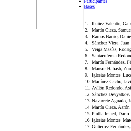
Participantes
Bases
1.
Ibañez Valentín, Gabr
2.
Martín Cieza, Samue
3.
Ramos Barrio, Danie
4.
Sánchez Viera, Juan
5.
Veiga Masías, Rodri
6.
Santaeufemia Redon
7.
Martín Fernández, Fé
8.
Mansor Habash, Zou
9.
Iglesias Montes, Luc
10.
Martínez Cacho, Javi
11.
Ayllón Redondo, Asi
12.
Sánchez Devyatkov, 
13.
Navarrete Aguado, J
14.
Martín Cieza, Aarón
15.
Pinilla Irshed, Darío
16.
Iglesias Montes, Mat
17.
Gutierrez Fernández,