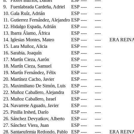
8.
Flores Barrios, Daniel
ESP
----
----
9.
Fuenlabrada Cardeña, Adriel
ESP
----
----
10.
Gala Ruíz, Adrián
ESP
----
----
11.
Gutierrez Fernández, Alejandro
ESP
----
----
12.
Hidalgo Espada, Adrián
ESP
----
----
13.
Ibarra Álamo, África
ESP
----
----
14.
Iglesias Montes, Mateo
ESP
----
----
ERA REIN
15.
Lara Muñoz, Alicia
ESP
----
----
16.
Sarabia, Joaquín
ESP
----
----
17.
Martín Cieza, Aarón
ESP
----
----
18.
Martín Cieza, Samuel
ESP
----
----
19.
Martín Fernández, Félix
ESP
----
----
20.
Martínez Cacho, Javier
ESP
----
----
21.
Maximiliano De Simón, Luis
ESP
----
----
22.
Muñoz Caballero, Alejandra
ESP
----
----
23.
Muñoz Caballero, Israel
ESP
----
----
24.
Navarrete Aguado, Javier
ESP
----
----
25.
Pinilla Irshed, Darío
ESP
----
----
26.
Sánchez Devyatkov, Alberto
ESP
----
----
27.
Sánchez Viera, Juan
ESP
----
----
28.
Santaeufemia Redondo, Pablo
ESP
----
----
ERA REIN