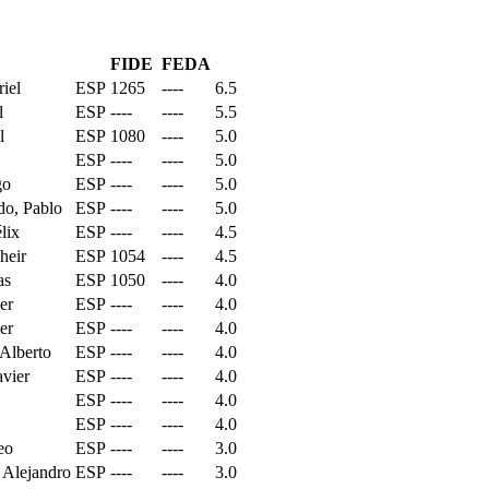
FIDE
FEDA
iel
ESP
1265
----
6.5
l
ESP
----
----
5.5
l
ESP
1080
----
5.0
ESP
----
----
5.0
go
ESP
----
----
5.0
do, Pablo
ESP
----
----
5.0
lix
ESP
----
----
4.5
heir
ESP
1054
----
4.5
as
ESP
1050
----
4.0
er
ESP
----
----
4.0
er
ESP
----
----
4.0
Alberto
ESP
----
----
4.0
avier
ESP
----
----
4.0
ESP
----
----
4.0
ESP
----
----
4.0
eo
ESP
----
----
3.0
 Alejandro
ESP
----
----
3.0