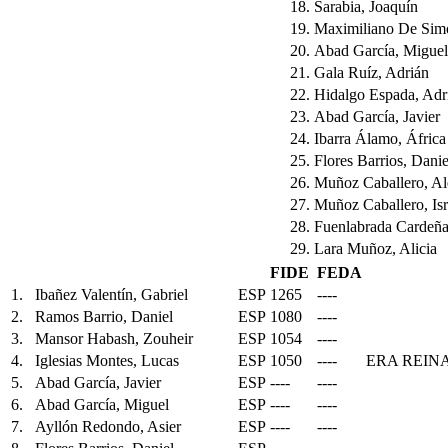
18.
Sarabia, Joaquín
19.
Maximiliano De Sim
20.
Abad García, Miguel
21.
Gala Ruíz, Adrián
22.
Hidalgo Espada, Adr
23.
Abad García, Javier
24.
Ibarra Álamo, África
25.
Flores Barrios, Danie
26.
Muñoz Caballero, Al
27.
Muñoz Caballero, Isr
28.
Fuenlabrada Cardeña
29.
Lara Muñoz, Alicia
FIDE
FEDA
1.
Ibañez Valentín, Gabriel
ESP
1265
----
2.
Ramos Barrio, Daniel
ESP
1080
----
3.
Mansor Habash, Zouheir
ESP
1054
----
4.
Iglesias Montes, Lucas
ESP
1050
----
ERA REIN
5.
Abad García, Javier
ESP
----
----
6.
Abad García, Miguel
ESP
----
----
7.
Ayllón Redondo, Asier
ESP
----
----