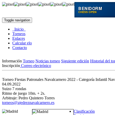
BENIDORM
CHESS OPEN
Toggle navigation
Inicio
Torneos
Enlaces
Calcular elo
Contacto
Información
Torneo
Noticias torneo
Siguiente edición
Historial del to
Inscripción
Correo electrónico
Torneo Fiestas Patronales Navalcarnero 2022 - Categoría Infantil
Nav
04.09.2022
Suizo 7 rondas
Ritmo de juego 10m. + 2s.
Arbitraje: Pedro Quintero Torres
torneos@ajedreznavalcarnero.es
Clasificación