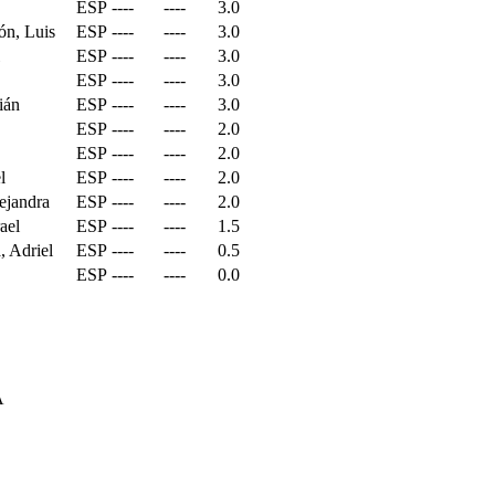
ESP
----
----
3.0
ón, Luis
ESP
----
----
3.0
ESP
----
----
3.0
ESP
----
----
3.0
ián
ESP
----
----
3.0
ESP
----
----
2.0
ESP
----
----
2.0
l
ESP
----
----
2.0
ejandra
ESP
----
----
2.0
ael
ESP
----
----
1.5
, Adriel
ESP
----
----
0.5
ESP
----
----
0.0
A