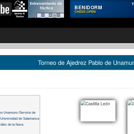
T
BENIDORM
CHESS OPEN
Torneo de Ajedrez Pablo de Unamu
o Unamuno /Servicio de
- Universidad de Salamanca
ález de la Nava