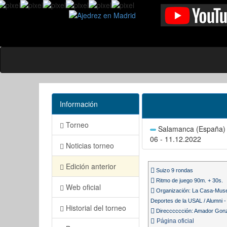
Información
Torneo
Salamanca (España)
06 - 11.12.2022
Noticias torneo
Edición anterior
Suizo 9 rondas
Ritmo de juego 90m. + 30s.
Web oficial
Organización: La Casa-Muse
Deportes de la USAL / Alumni 
Historial del torneo
Direcccccción: Amador Gonz
Página oficial