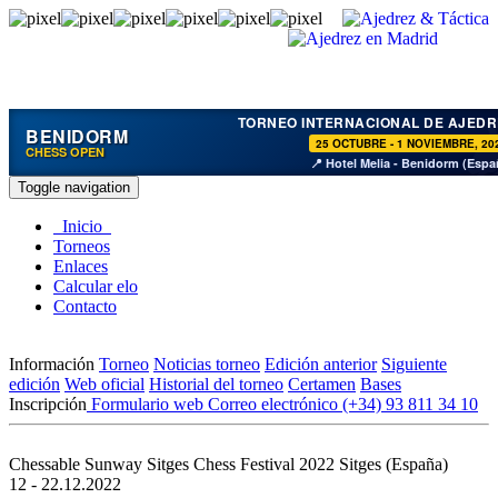
TORNEO INTERNACIONAL DE AJEDR
BENIDORM
25 OCTUBRE - 1 NOVIEMBRE, 20
CHESS OPEN
📍 Hotel Melia - Benidorm (Espa
Toggle navigation
Inicio
Torneos
Enlaces
Calcular elo
Contacto
Información
Torneo
Noticias torneo
Edición anterior
Siguiente
edición
Web oficial
Historial del torneo
Certamen
Bases
Inscripción
Formulario web
Correo electrónico
(+34) 93 811 34 10
Chessable Sunway Sitges Chess Festival 2022
Sitges (España)
12 - 22.12.2022