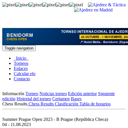
TORNEO INTERNACIONAL DE AJEDR
BENIDORM
25 OCTUBRE - 1 NOVIEMBRE, 20
CHESS OPEN
📍 Hotel Melia - Benidorm (Espa
Toggle navigation
Inicio
Torneos
Enlaces
Calcular elo
Contacto
Información
Torneo
Noticias torneo
Edición anterior
Siguiente
edición
Historial del torneo
Certamen
Bases
Chess Results
Chess Results
Clasificación
Tabla de horarios
Summer Prague Open 2023 - B
Prague (República Checa)
04 - 11.08.2023