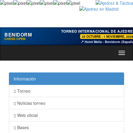
TORNEO INTERNACIONAL DE AJEDRE
BENIDORM
25 OCTUBRE - 1 NOVIEMBRE, 202
CHESS OPEN
📍 Hotel Melia - Benidorm (Españ
Toggl
naviga
Información
Torneo
Noticias torneo
Web oficial
Bases