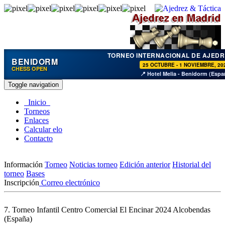
TORNEO INTERNACIONAL DE AJEDR
BENIDORM
25 OCTUBRE - 1 NOVIEMBRE, 20
CHESS OPEN
📍 Hotel Melia - Benidorm (Espa
Toggle navigation
Inicio
Torneos
Enlaces
Calcular elo
Contacto
Información
Torneo
Noticias torneo
Edición anterior
Historial del
torneo
Bases
Inscripción
Correo electrónico
7. Torneo Infantil Centro Comercial El Encinar 2024
Alcobendas
(España)