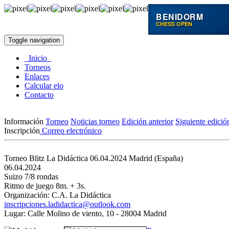
BENIDORM
CHESS OPEN
Toggle navigation
Inicio
Torneos
Enlaces
Calcular elo
Contacto
Información
Torneo
Noticias torneo
Edición anterior
Siguiente edició
Inscripción
Correo electrónico
Torneo Blitz La Didáctica 06.04.2024
Madrid (España)
06.04.2024
Suizo 7/8 rondas
Ritmo de juego 8m. + 3s.
Organización: C.A. La Didáctica
inscripciones.ladidactica@outlook.com
Lugar: Calle Molino de viento, 10 - 28004 Madrid