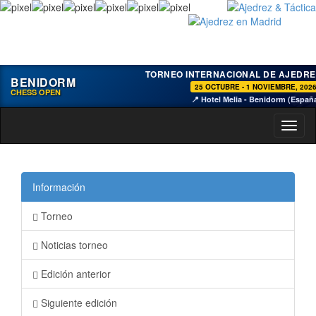
TORNEO INTERNACIONAL DE AJEDRE
BENIDORM
25 OCTUBRE - 1 NOVIEMBRE, 202
CHESS OPEN
📍 Hotel Melia - Benidorm (Españ
Toggl
naviga
Información
Torneo
Noticias torneo
Edición anterior
Siguiente edición