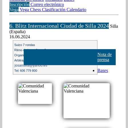
Inscripción
Correo electrónico
Vega
Vega Chess
Clasificación
Calendario
6. Blitz Internacional Ciudad de Silla 2024
Silla
(España)
16.06.2024
Suizo 7 rondas
Ritmo de juego 3m. + 2s.
Nota de
Organización: Club Ajedrez de Silla
prensa
Arbitraje: Jose Antonio Garcia Domingo
josansilla@yahoo.es
Bases
Tel: 606 779 800