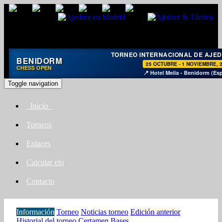
TORNEO INTERNACIONAL DE AJE
BENIDORM
25 OCTUBRE - 1 NOVIEMBRE, 
CHESS OPEN
📍 Hotel Melia - Benidorm (Es
Toggle navigation
Inicio
Torneos
Enlaces
Calcular elo
Contacto
Información
Torneo
Noticias torneo
Edición anterior
Historial del torneo
Certamen
Bases