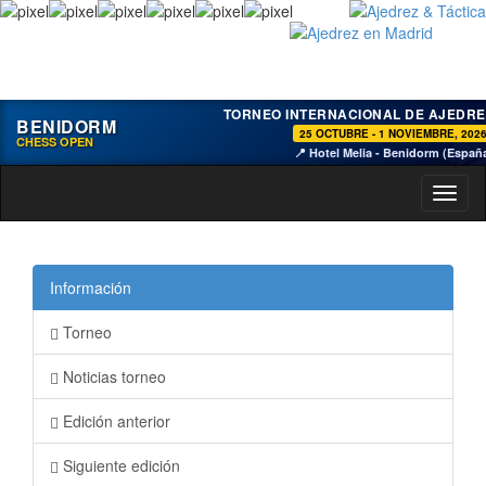
TORNEO INTERNACIONAL DE AJEDRE
BENIDORM
25 OCTUBRE - 1 NOVIEMBRE, 202
CHESS OPEN
📍 Hotel Melia - Benidorm (Españ
Toggl
naviga
Información
Torneo
Noticias torneo
Edición anterior
Siguiente edición