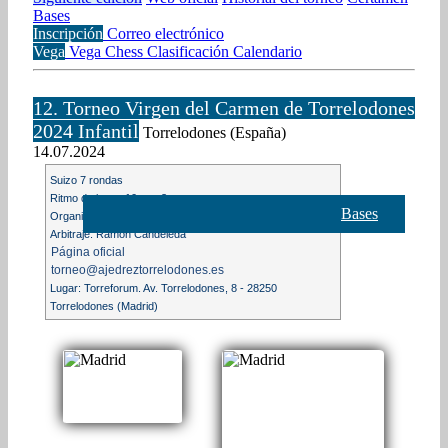
Bases
Inscripción
Correo electrónico
Vega
Vega Chess
Clasificación
Calendario
12. Torneo Virgen del Carmen de Torrelodones
2024 Infantil
Torrelodones (España)
14.07.2024
Suizo 7 rondas
Ritmo de juego 10m. + 3s.
Bases
Organización: Club Ajedrez de Torrelodones
Arbitraje: Ramón Candeleda
Página oficial
torneo@ajedreztorrelodones.es
Lugar: Torreforum. Av. Torrelodones, 8 - 28250
Torrelodones (Madrid)