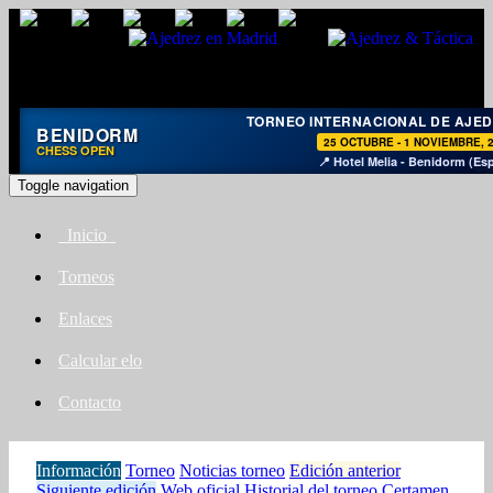
TORNEO INTERNACIONAL DE AJE
BENIDORM
25 OCTUBRE - 1 NOVIEMBRE, 
CHESS OPEN
📍 Hotel Melia - Benidorm (Es
Toggle navigation
Inicio
Torneos
Enlaces
Calcular elo
Contacto
Información
Torneo
Noticias torneo
Edición anterior
Siguiente edición
Web oficial
Historial del torneo
Certamen