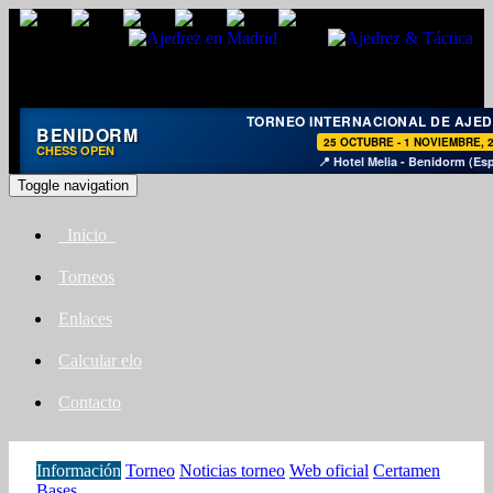
TORNEO INTERNACIONAL DE AJE
BENIDORM
25 OCTUBRE - 1 NOVIEMBRE, 
CHESS OPEN
📍 Hotel Melia - Benidorm (Es
Toggle navigation
Inicio
Torneos
Enlaces
Calcular elo
Contacto
Información
Torneo
Noticias torneo
Web oficial
Certamen
Bases