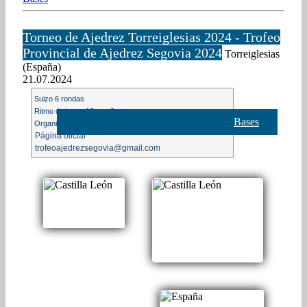
Torneo de Ajedrez Torreiglesias 2024 - Trofeo
Provincial de Ajedrez Segovia 2024
Torreiglesias
(España)
21.07.2024
Suizo 6 rondas
Ritmo de juego 10m. + 3s.
Bases
Organización: Ayuntamiento de Torreiglesias
Página oficial
trofeoajedrezsegovia@gmail.com