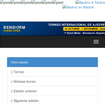
TORNEO INTERNACIONAL DE AJEDRE
BENIDORM
25 OCTUBRE - 1 NOVIEMBRE, 202
CHESS OPEN
📍 Hotel Melia - Benidorm (Españ
Toggl
naviga
Información
Torneo
Noticias torneo
Edición anterior
Siguiente edición