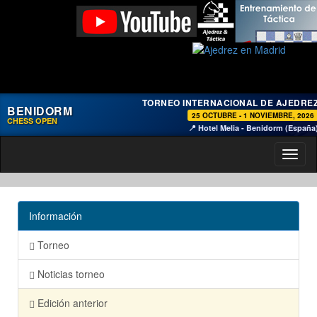
TORNEO INTERNACIONAL DE AJEDRE
BENIDORM
25 OCTUBRE - 1 NOVIEMBRE, 2026
CHESS OPEN
📍 Hotel Melia - Benidorm (España
Toggl
naviga
Información
Torneo
Noticias torneo
Edición anterior