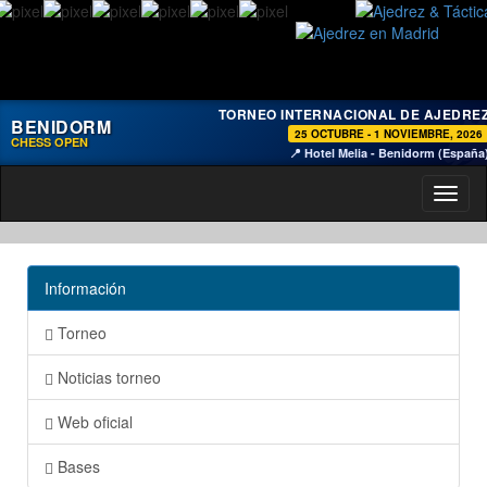
TORNEO INTERNACIONAL DE AJEDRE
BENIDORM
25 OCTUBRE - 1 NOVIEMBRE, 2026
CHESS OPEN
📍 Hotel Melia - Benidorm (España
Toggl
naviga
Información
Torneo
Noticias torneo
Web oficial
Bases