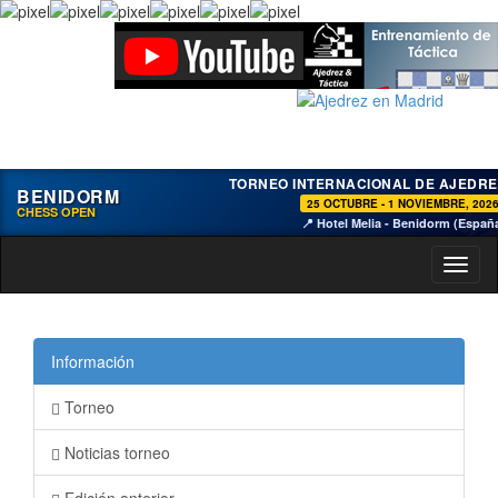
TORNEO INTERNACIONAL DE AJEDRE
BENIDORM
25 OCTUBRE - 1 NOVIEMBRE, 202
CHESS OPEN
📍 Hotel Melia - Benidorm (Españ
Toggl
naviga
Información
Torneo
Noticias torneo