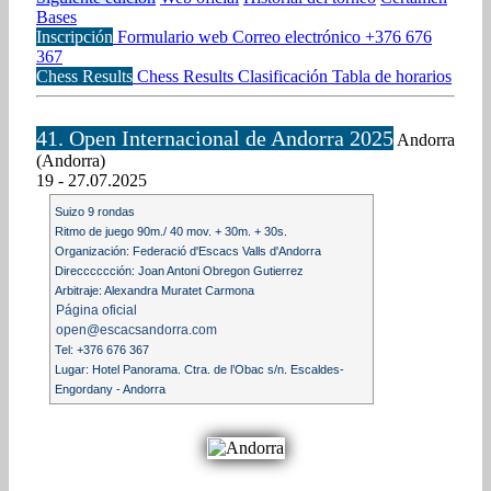
Bases
Inscripción
Formulario web
Correo electrónico
+376 676
367
Chess Results
Chess Results
Clasificación
Tabla de horarios
41. Open Internacional de Andorra 2025
Andorra
(Andorra)
19 - 27.07.2025
Suizo 9 rondas
Ritmo de juego 90m./ 40 mov. + 30m. + 30s.
Organización: Federació d'Escacs Valls d'Andorra
Direcccccción: Joan Antoni Obregon Gutierrez
Arbitraje: Alexandra Muratet Carmona
Página oficial
open@escacsandorra.com
Tel: +376 676 367
Lugar: Hotel Panorama. Ctra. de l’Obac s/n. Escaldes-
Engordany - Andorra