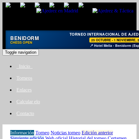
TORNEO INTERNACIONAL DE AJE
BENIDORM
25 OCTUBRE - 1 NOVIEMBRE, 
CHESS OPEN
📍 Hotel Melia - Benidorm (Es
Toggle navigation
Inicio
Torneos
Enlaces
Calcular elo
Contacto
Información
Torneo
Noticias torneo
Edición anterior
Siguiente edición
Web oficial
Historial del torneo
Certamen