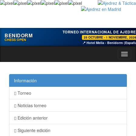
TORNEO INTERNACIONAL DE AJEDRE
BENIDORM
25 OCTUBRE - 1 NOVIEMBRE, 202
CHESS OPEN
📍 Hotel Melia - Benidorm (Españ
Toggl
naviga
Información
Torneo
Noticias torneo
Edición anterior
Siguiente edición