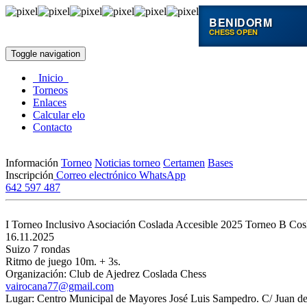
BENIDORM
CHESS OPEN
Toggle navigation
Inicio
Torneos
Enlaces
Calcular elo
Contacto
Información
Torneo
Noticias torneo
Certamen
Bases
Inscripción
Correo electrónico
WhatsApp
642 597 487
I Torneo Inclusivo Asociación Coslada Accesible 2025 Torneo B
Cos
16.11.2025
Suizo 7 rondas
Ritmo de juego 10m. + 3s.
Organización: Club de Ajedrez Coslada Chess
vairocana77@gmail.com
Lugar: Centro Municipal de Mayores José Luis Sampedro. C/ Juan de