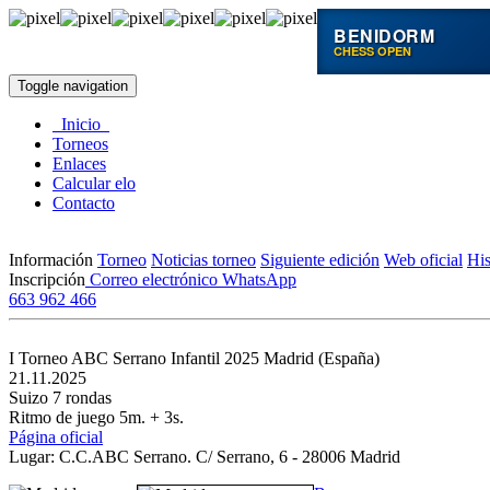
BENIDORM
CHESS OPEN
Toggle navigation
Inicio
Torneos
Enlaces
Calcular elo
Contacto
Información
Torneo
Noticias torneo
Siguiente edición
Web oficial
His
Inscripción
Correo electrónico
WhatsApp
663 962 466
I Torneo ABC Serrano Infantil 2025
Madrid (España)
21.11.2025
Suizo 7 rondas
Ritmo de juego 5m. + 3s.
Página oficial
Lugar: C.C.ABC Serrano. C/ Serrano, 6 - 28006 Madrid