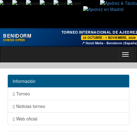
TORNEO INTERNACIONAL DE AJEDRE
BENIDORM
25 OCTUBRE - 1 NOVIEMBRE, 2026
CHESS OPEN
📍 Hotel Melia - Benidorm (España
Toggl
naviga
Información
Torneo
Noticias torneo
Web oficial