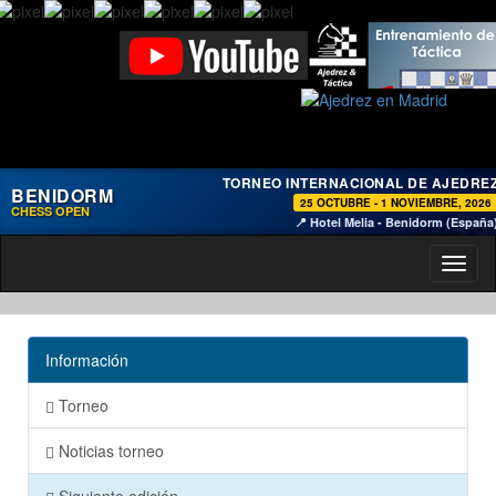
TORNEO INTERNACIONAL DE AJEDRE
BENIDORM
25 OCTUBRE - 1 NOVIEMBRE, 2026
CHESS OPEN
📍 Hotel Melia - Benidorm (España
Toggl
naviga
Información
Torneo
Noticias torneo