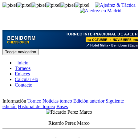
TORNEO INTERNACIONAL DE AJEDR
BENIDORM
25 OCTUBRE - 1 NOVIEMBRE, 20
CHESS OPEN
📍 Hotel Melia - Benidorm (Espa
Toggle navigation
Inicio
Torneos
Enlaces
Calcular elo
Contacto
Información
Torneo
Noticias torneo
Edición anterior
Siguiente
edición
Historial del torneo
Bases
Ricardo Perez Marco