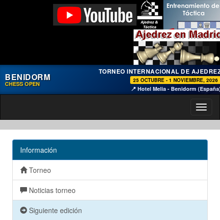
TORNEO INTERNACIONAL DE AJEDRE
BENIDORM
25 OCTUBRE - 1 NOVIEMBRE, 2026
CHESS OPEN
📍 Hotel Melia - Benidorm (España
Toggl
naviga
Información
Torneo
Noticias torneo
Siguiente edición