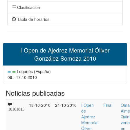
Clasificación
Tabla de horarios
I Open de Ajedrez Memorial Óliver
González Somoza 2010
Leganés (España)
09 - 17.10.2010
Noticias publicadas
18-10-2010
24-10-2010
I Open
Final
Oma
10101815
de
Alme
Ajedrez
Quin
Memorial
venc
Óliver
en