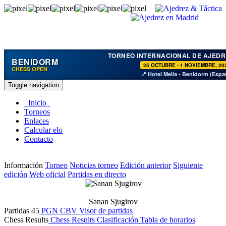
TORNEO INTERNACIONAL DE AJEDR
BENIDORM
25 OCTUBRE - 1 NOVIEMBRE, 20
CHESS OPEN
📍 Hotel Melia - Benidorm (Espa
Toggle navigation
Inicio
Torneos
Enlaces
Calcular elo
Contacto
Información
Torneo
Noticias torneo
Edición anterior
Siguiente
edición
Web oficial
Partidas en directo
Sanan Sjugirov
Partidas
45
PGN
CBV
Visor de partidas
Chess Results
Chess Results
Clasificación
Tabla de horarios