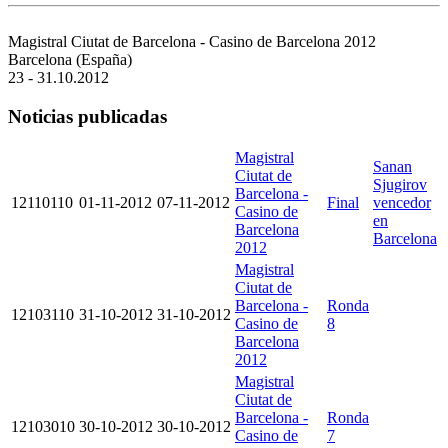
Magistral Ciutat de Barcelona - Casino de Barcelona 2012
Barcelona (España)
23 - 31.10.2012
Noticias publicadas
Magistral
Sanan
Ciutat de
Sjugirov
Barcelona -
12110110
01-11-2012
07-11-2012
Final
vencedor
Casino de
en
Barcelona
Barcelona
2012
Magistral
Ciutat de
Barcelona -
Ronda
12103110
31-10-2012
31-10-2012
Casino de
8
Barcelona
2012
Magistral
Ciutat de
Barcelona -
Ronda
12103010
30-10-2012
30-10-2012
Casino de
7