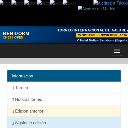
TORNEO INTERNACIONAL DE AJEDRE
BENIDORM
25 OCTUBRE - 1 NOVIEMBRE, 2026
CHESS OPEN
📍 Hotel Melia - Benidorm (España
Toggl
naviga
Información
Torneo
Noticias torneo
Edición anterior
Siguiente edición