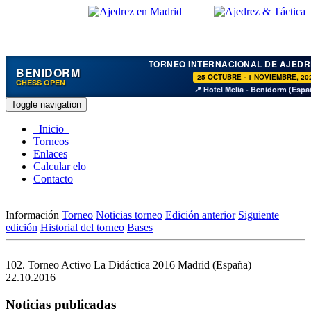
TORNEO INTERNACIONAL DE AJEDR
BENIDORM
25 OCTUBRE - 1 NOVIEMBRE, 20
CHESS OPEN
📍 Hotel Melia - Benidorm (Espa
Toggle navigation
Inicio
Torneos
Enlaces
Calcular elo
Contacto
Información
Torneo
Noticias torneo
Edición anterior
Siguiente
edición
Historial del torneo
Bases
102. Torneo Activo La Didáctica 2016
Madrid (España)
22.10.2016
Noticias publicadas