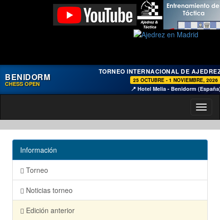
TORNEO INTERNACIONAL DE AJEDRE
BENIDORM
25 OCTUBRE - 1 NOVIEMBRE, 2026
CHESS OPEN
📍 Hotel Melia - Benidorm (España
Toggl
naviga
Información
Torneo
Noticias torneo
Edición anterior