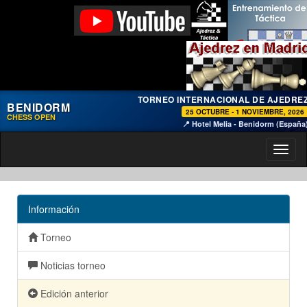
TORNEO INTERNACIONAL DE AJEDRE
BENIDORM
25 OCTUBRE - 1 NOVIEMBRE, 2026
CHESS OPEN
📍 Hotel Melia - Benidorm (España
Toggl
naviga
Información
Torneo
Noticias torneo
Edición anterior