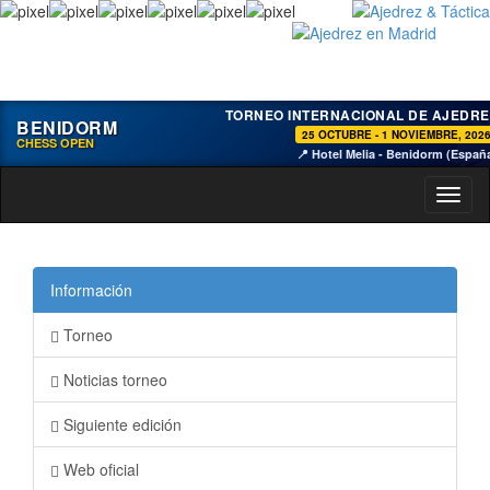
TORNEO INTERNACIONAL DE AJEDRE
BENIDORM
25 OCTUBRE - 1 NOVIEMBRE, 202
CHESS OPEN
📍 Hotel Melia - Benidorm (Españ
Toggl
naviga
Información
Torneo
Noticias torneo
Siguiente edición
Web oficial