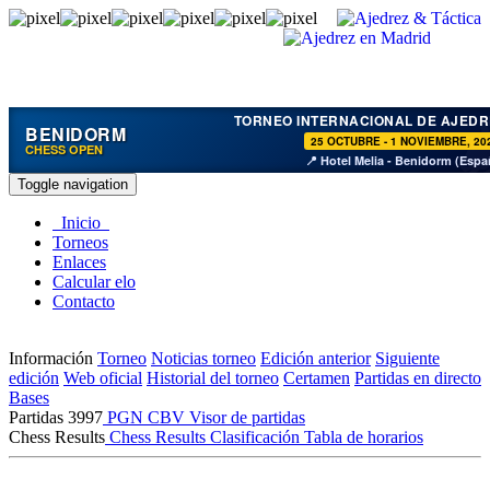
TORNEO INTERNACIONAL DE AJEDR
BENIDORM
25 OCTUBRE - 1 NOVIEMBRE, 20
CHESS OPEN
📍 Hotel Melia - Benidorm (Espa
Toggle navigation
Inicio
Torneos
Enlaces
Calcular elo
Contacto
Información
Torneo
Noticias torneo
Edición anterior
Siguiente
edición
Web oficial
Historial del torneo
Certamen
Partidas en directo
Bases
Partidas
3997
PGN
CBV
Visor de partidas
Chess Results
Chess Results
Clasificación
Tabla de horarios