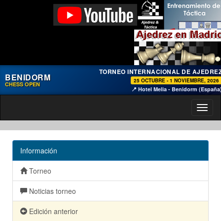
TORNEO INTERNACIONAL DE AJEDRE
BENIDORM
25 OCTUBRE - 1 NOVIEMBRE, 2026
CHESS OPEN
📍 Hotel Melia - Benidorm (España
Toggl
naviga
Información
Torneo
Noticias torneo
Edición anterior