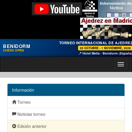
TORNEO INTERNACIONAL DE AJEDRE
BENIDORM
25 OCTUBRE - 1 NOVIEMBRE, 2026
CHESS OPEN
📍 Hotel Melia - Benidorm (España
Toggl
naviga
Información
Torneo
Noticias torneo
Edición anterior