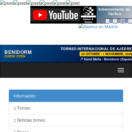
TORNEO INTERNACIONAL DE AJEDRE
BENIDORM
25 OCTUBRE - 1 NOVIEMBRE, 202
CHESS OPEN
📍 Hotel Melia - Benidorm (Españ
Toggl
naviga
Información
Torneo
Noticias torneo